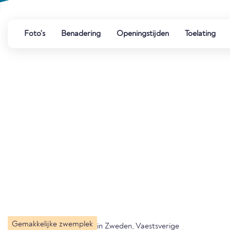
Foto's
Benadering
Openingstijden
Toelating
Gemakkelijke zwemplek
in Zweden, Vaestsverige