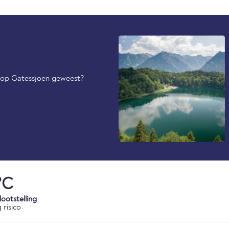
l op Gatessjoen geweest?
°C
ootstelling
 risico