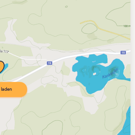
 laden