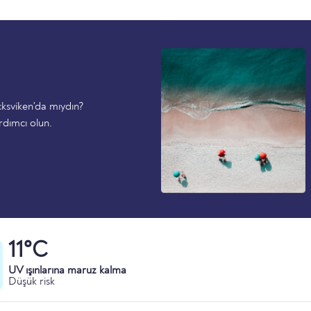
ksviken'da mıydın?
rdımcı olun.
11°C
UV ışınlarına maruz kalma
Düşük risk