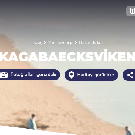
İsveç
Vaestsverige
Hallands län
KAGABAECKSVIKE
Fotoğrafları görüntüle
Haritayı görüntüle