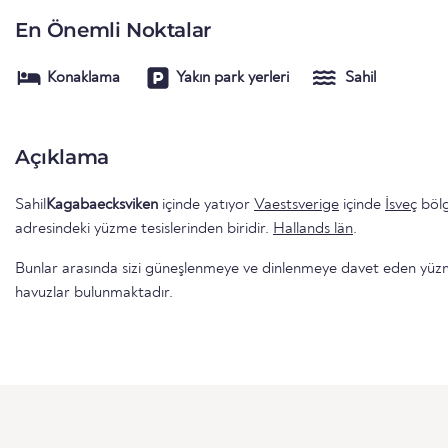
En Önemli Noktalar
Konaklama
Yakın park yerleri
Sahil
Açıklama
Sahil
Kagabaecksviken
içinde yatıyor
Vaestsverige
içinde
İsveç
bölg
adresindeki yüzme tesislerinden biridir.
Hallands län
.
Bunlar arasında sizi güneşlenmeye ve dinlenmeye davet eden yüzme 
havuzlar bulunmaktadır.