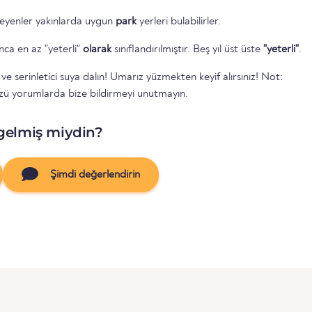
eyenler yakınlarda uygun
park
yerleri bulabilirler.
unca en az "yeterli"
olarak
sınıflandırılmıştır. Beş yıl üst üste
"yeterli"
.
 serinletici suya dalın! Umarız yüzmekten keyif alırsınız! Not:
 yorumlarda bize bildirmeyi unutmayın.
gelmiş miydin?
Şimdi değerlendirin