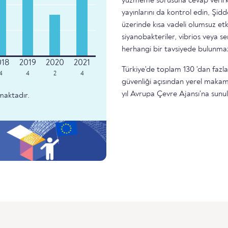
yüzmeme sorusuna cevap verirke
yayınlarını da kontrol edin, Şidd
üzerinde kısa vadeli olumsuz etk
siyanobakteriler, vibrios veya 
herhangi bir tavsiyede bulunma
Türkiye'de toplam 130 'dan fazla
4
4
2
4
güvenliği açısından yerel makam
yıl Avrupa Çevre Ajansı'na sunu
maktadır.