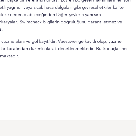
n başka bir referans noktası. Lütfen bölgesel makamların en son
etli yağmur veya sıcak hava dalgaları gibi çevresel etkiler kalite
ilere neden olabileceğinden Diğer şeylerin yanı sıra
serkaryalar. Swimcheck bilgilerin doğruluğunu garanti etmez ve
z.
 yüzme alanı ve göl kayıtlıdır. Vaestsverige kayıtlı olup, yüzme
lar tarafından düzenli olarak denetlenmektedir. Bu Sonuçlar her
lmaktadır.