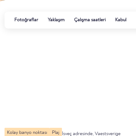
Fotoğraflar
Yaklaşım
Çalışma saatleri
Kabul
Kolay banyo noktası
Plaj
İsveç adresinde, Vaestsverige