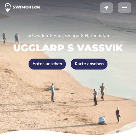
Schweden
Vaestsverige
Hallands län
UGGLARP S VASSVIK
Fotos ansehen
Karte ansehen