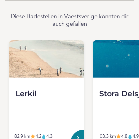
Diese Badestellen in Vaestsverige könnten dir
auch gefallen
Lerkil
Stora Dels
82.9 km
4.2
4.3
103.3 km
4.8
4.9