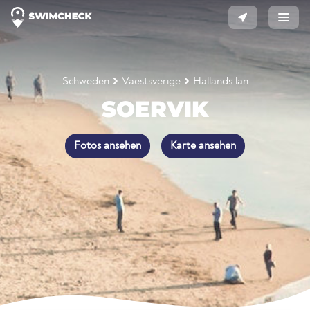
Schweden
Vaestsverige
Hallands län
SOERVIK
Fotos ansehen
Karte ansehen