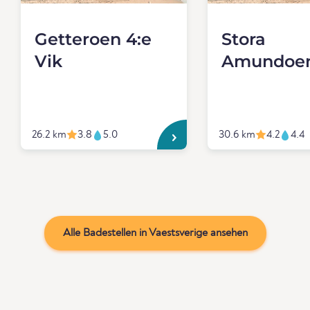
Getteroen 4:e
Stora
Vik
Amundoe
26.2 km
3.8
5.0
30.6 km
4.2
4.4
Alle Badestellen in Vaestsverige ansehen