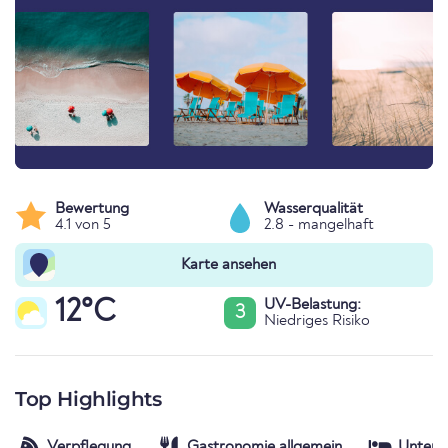
Bewertung
Wasserqualität
4.1 von 5
2.8 - mangelhaft
Karte ansehen
12°C
UV-Belastung:
3
Niedriges Risiko
Top Highlights
Verpflegung
Gastronomie allgemein
Unterk