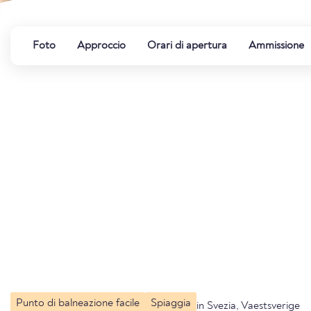
Foto
Approccio
Orari di apertura
Ammissione
Punto di balneazione facile
Spiaggia
in Svezia, Vaestsverige