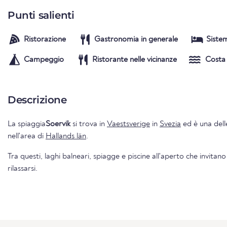
Punti salienti
Ristorazione
Gastronomia in generale
Siste
Campeggio
Ristorante nelle vicinanze
Costa
Descrizione
La spiaggia
Soervik
si trova in
Vaestsverige
in
Svezia
ed è una delle
nell'area di
Hallands län
.
Tra questi, laghi balneari, spiagge e piscine all'aperto che invitano
rilassarsi.