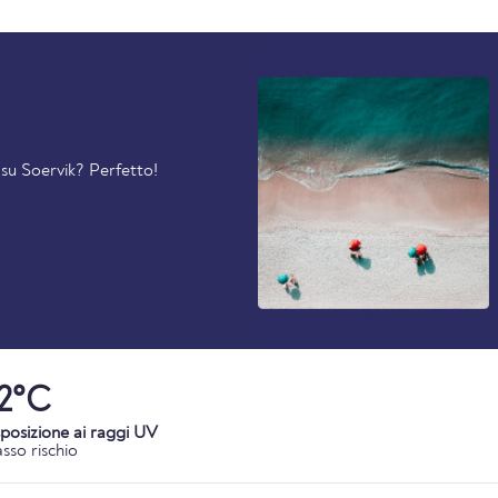
 su Soervik? Perfetto!
2°C
posizione ai raggi UV
sso rischio