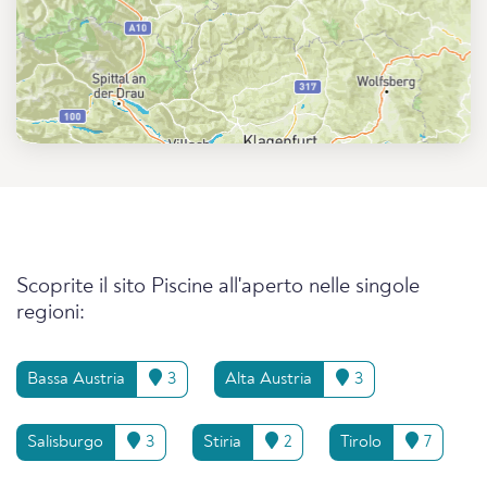
Scoprite il sito Piscine all'aperto nelle singole
regioni:
Bassa Austria
3
Alta Austria
3
Salisburgo
3
Stiria
2
Tirolo
7