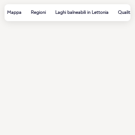
Mappa
Regioni
Laghi balneabili in Lettonia
Qualità 