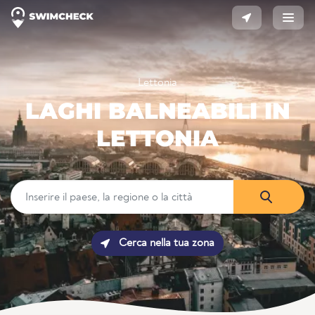
Lettonia
LAGHI BALNEABILI IN
LETTONIA
Cerca nella tua zona