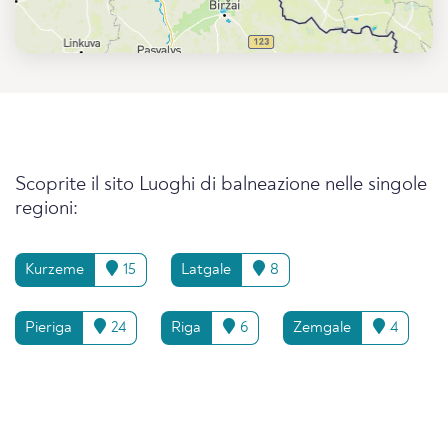
Scoprite il sito Luoghi di balneazione nelle singole
regioni:
Kurzeme
15
Latgale
8
Pieriga
24
Riga
6
Zemgale
4