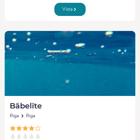
Vista
Bābelīte
Riga
Riga