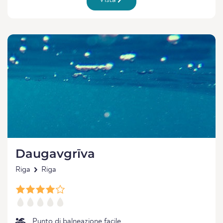
Vista
Daugavgrīva
Riga
Riga
Punto di balneazione facile