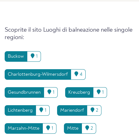
Scoprite il sito Luoghi di balneazione nelle singole
regioni:
Buckow
1
Charlottenburg-Wilmersdorf
4
Gesundbrunnen
1
Kreuzberg
1
Lichtenberg
1
Mariendorf
2
Marzahn-Mitte
1
Mitte
2