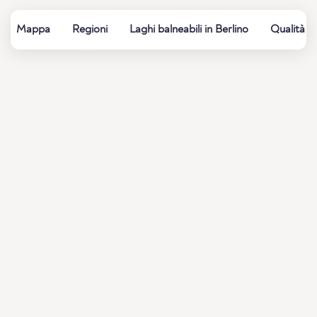
Mappa
Regioni
Laghi balneabili in Berlino
Qualità d