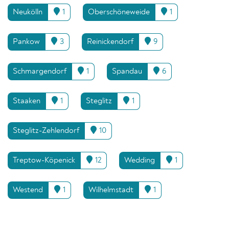
Neukölln
1
Oberschöneweide
1
Pankow
3
Reinickendorf
9
Schmargendorf
1
Spandau
6
Staaken
1
Steglitz
1
Steglitz-Zehlendorf
10
Treptow-Köpenick
12
Wedding
1
Westend
1
Wilhelmstadt
1