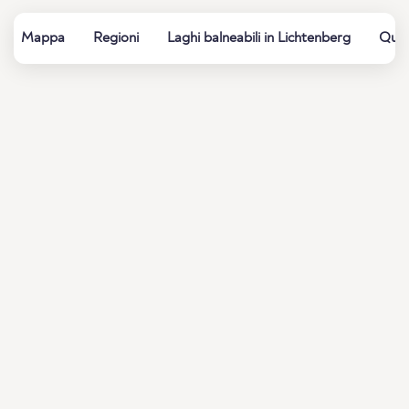
Mappa
Regioni
Laghi balneabili in Lichtenberg
Qual