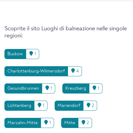
Scoprite il sito Luoghi di balneazione nelle singole
regioni:
Buckow
1
Charlottenburg-Wilmersdorf
4
Gesundbrunnen
1
Kreuzberg
1
Lichtenberg
1
Mariendorf
2
Marzahn-Mitte
1
Mitte
2