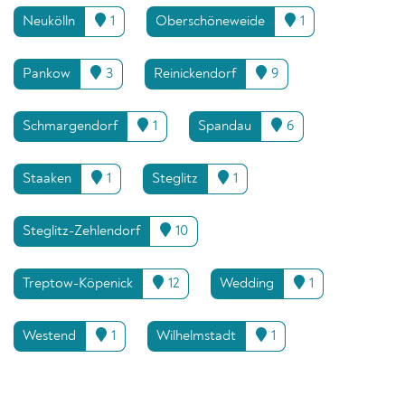
Neukölln
1
Oberschöneweide
1
Pankow
3
Reinickendorf
9
Schmargendorf
1
Spandau
6
Staaken
1
Steglitz
1
Steglitz-Zehlendorf
10
Treptow-Köpenick
12
Wedding
1
Westend
1
Wilhelmstadt
1