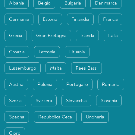
Albania
Belgio
Bulgaria
Danimarca
Germania
Estonia
Finlandia
Francia
Grecia
Gran Bretagna
Irlanda
Italia
Croazia
Lettonia
Lituania
Lussemburgo
Malta
Paesi Bassi
Austria
Polonia
Portogallo
Romania
Svezia
Svizzera
Slovacchia
Slovenia
Spagna
Repubblica Ceca
Ungheria
Cipro