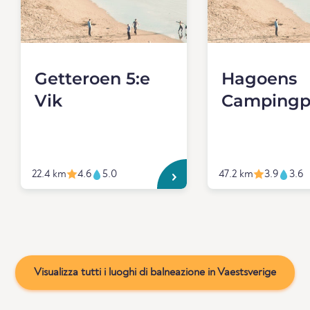
Getteroen 5:e
Hagoens
Vik
Campingp
22.4 km
4.6
5.0
47.2 km
3.9
3.6
Visualizza tutti i luoghi di balneazione in Vaestsverige