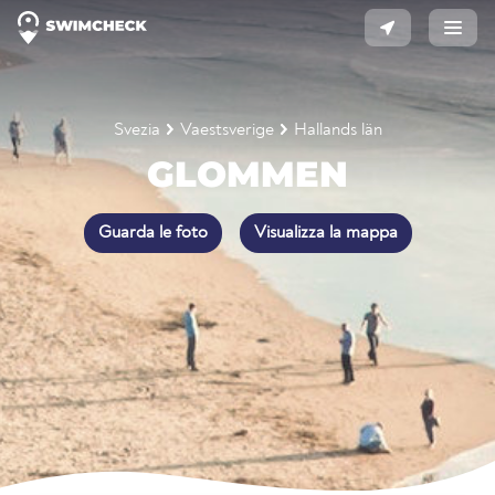
Svezia
Vaestsverige
Hallands län
GLOMMEN
Guarda le foto
Visualizza la mappa