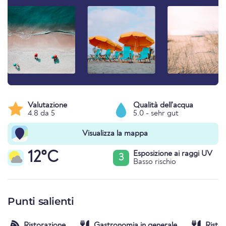
Valutazione
Qualità dell'acqua
4.8 da 5
5.0 - sehr gut
Visualizza la mappa
12°C
Esposizione ai raggi UV
3
Basso rischio
Punti salienti
Ristorazione
Gastronomia in generale
Ristor