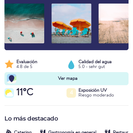
Evaluación
Calidad del agua
4.8 de 5
5.0 - sehr gut
Ver mapa
11°C
Exposición UV
4
Riesgo moderado
Lo más destacado
Catering
Gastronomía en general
Restauran