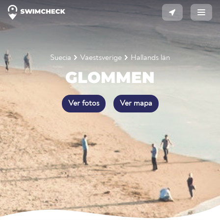
Suecia
Vaestsverige
Hallands län
GLOMMEN
Ver fotos
Ver mapa