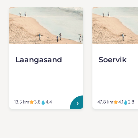
Laangasand
Soervik
13.5 km
3.8
4.4
47.8 km
4.1
2.8