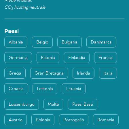
Made in Berlin
CO
hosting neutrale
2
Paesi
Albania
Belgio
Bulgaria
Danimarca
Germania
Estonia
Finlandia
Francia
Grecia
Gran Bretagna
Irlanda
Italia
Croazia
Lettonia
Lituania
Lussemburgo
Malta
Paesi Bassi
Austria
Polonia
Portogallo
Romania