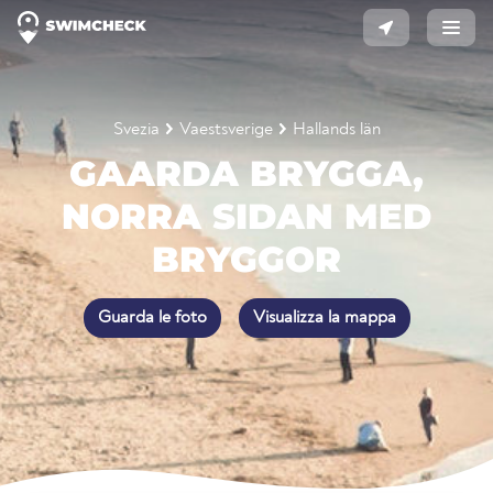
Svezia
Vaestsverige
Hallands län
GAARDA BRYGGA,
NORRA SIDAN MED
BRYGGOR
Guarda le foto
Visualizza la mappa