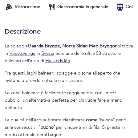
Ristorazione
Gastronomia in generale
Colle
Descrizione
La spiaggia
Gaarda Brygga, Norra Sidan Med Bryggor
si trova
in
Vaestsverige
in
Svezia
ed è una delle oltre 53 strutture
balneari nell'area di
Hallands län
.
Tra questi, laghi balneari, spiagge e piscine all'aperto che
invitano a prendere il sole e a rilassarsi.
La zona balneare è facilmente raggiungibile con i mezzi
pubblici, un'alternativa perfetta per chi vuole fare a meno
dell'auto.
La qualità dell'acqua è stata classificata
come
"buona" per 5
anni consecutivi.
"buono"
per cinque anni di fila. Si presta in
modo ottimale per il bagno.