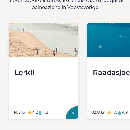
Ti potrebbero interessare anche questi luoghi di
balneazione in Vaestsverige
Lerkil
Raadasjo
14.3 km
4.2
4.3
32.8 km
4.6
4.9