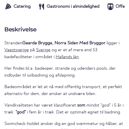
Catering
Gastronomi i almindelighed
Offent
Beskrivelse
Stranden
Gaarda Brygga, Norra Sidan Med Bryggor
ligger i
Vaestsverige
på
Sverige
og er et af mere end 53
badefaciliteter i området i
Hallands län
.
Her findes bl.a. badesøer, strande og udendørs pools, der
indbyder til solbadning og afslapning.
Badeområdet er let at nå med offentlig transport, et perfekt
alternativ for dem, der ønsker at undvære bilen.
Vandkvaliteten har været klassificeret
som
mindst "god" i 5 år i
træk.
"god"
i fem år i træk. Det er optimalt egnet til badning.
Swimcheck-holdet ønsker dig en god svømmetur og håber, at