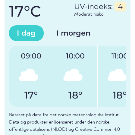
17°C
UV-indeks:
4
Moderat risiko
I dag
I morgen
09:00
10:00
11:00
17°
18°
18°
Baseret på data fra det norske meteorologiske institut.
Data og produkter er licenseret under den norske
offentlige datalicens (NLOD) og Creative Common 4.0