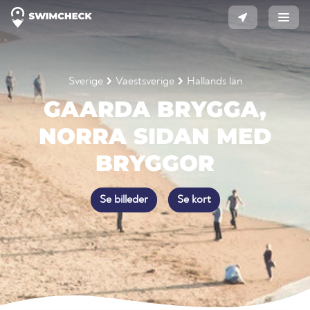
Sverige
Vaestsverige
Hallands län
GAARDA BRYGGA,
NORRA SIDAN MED
BRYGGOR
Se billeder
Se kort