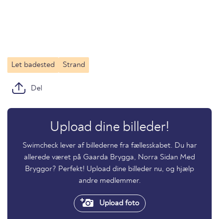
Let badested
Strand
Del
Upload dine billeder!
Swimcheck lever af billederne fra fællesskabet. Du har
allerede været på Gaarda Brygga, Norra Sidan Med
Bryggor? Perfekt! Upload dine billeder nu, og hjælp
andre medlemmer.
Upload foto