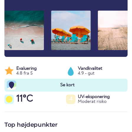
Evaluering
Vandkvalitet
4.8 fra 5
4.9 - gut
Se kort
11°C
UV-eksponering
4
Moderat risiko
Top højdepunkter