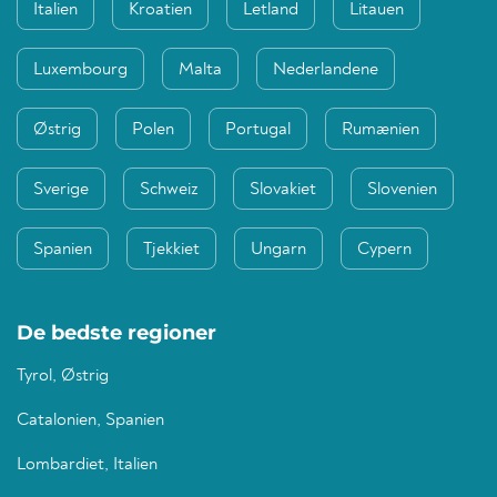
Italien
Kroatien
Letland
Litauen
Luxembourg
Malta
Nederlandene
Østrig
Polen
Portugal
Rumænien
Sverige
Schweiz
Slovakiet
Slovenien
Spanien
Tjekkiet
Ungarn
Cypern
De bedste regioner
Tyrol, Østrig
Catalonien, Spanien
Lombardiet, Italien