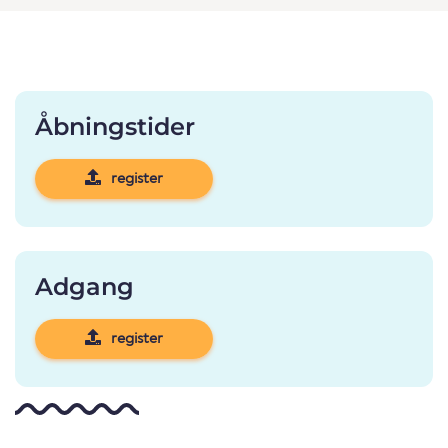
Åbningstider
register
Adgang
register