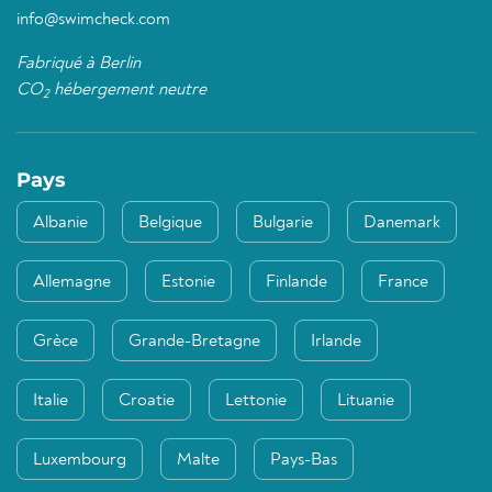
info@swimcheck.com
Fabriqué à Berlin
CO
hébergement neutre
2
Pays
Albanie
Belgique
Bulgarie
Danemark
Allemagne
Estonie
Finlande
France
Grèce
Grande-Bretagne
Irlande
Italie
Croatie
Lettonie
Lituanie
Luxembourg
Malte
Pays-Bas