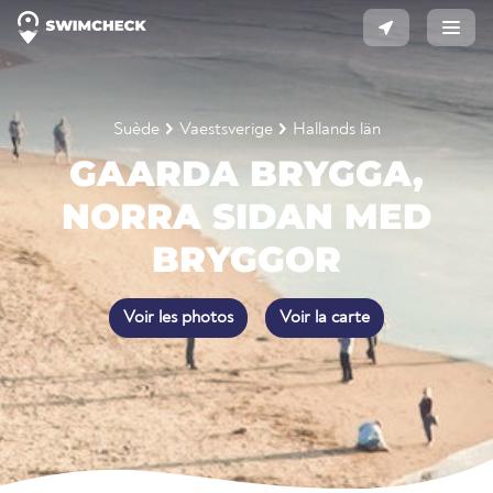
Suède
Vaestsverige
Hallands län
GAARDA BRYGGA,
NORRA SIDAN MED
BRYGGOR
Voir les photos
Voir la carte