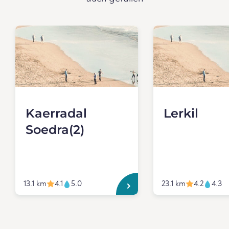
Kaerradal
Lerkil
Soedra(2)
13.1 km
4.1
5.0
23.1 km
4.2
4.3