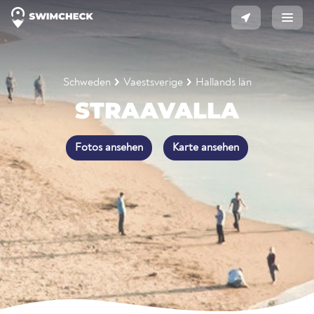
Schweden
Vaestsverige
Hallands län
STRAAVALLA
Fotos ansehen
Karte ansehen