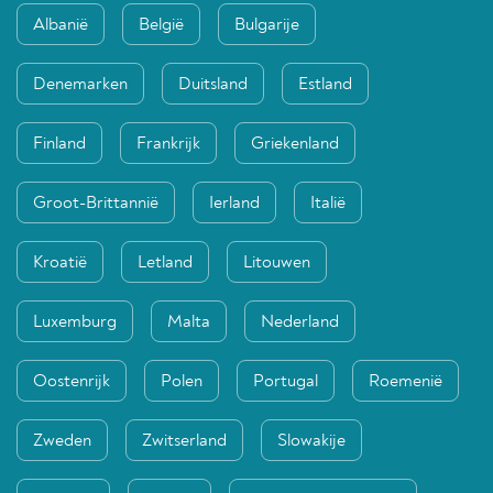
Albanië
België
Bulgarije
Denemarken
Duitsland
Estland
Finland
Frankrijk
Griekenland
Groot-Brittannië
Ierland
Italië
Kroatië
Letland
Litouwen
Luxemburg
Malta
Nederland
Oostenrijk
Polen
Portugal
Roemenië
Zweden
Zwitserland
Slowakije