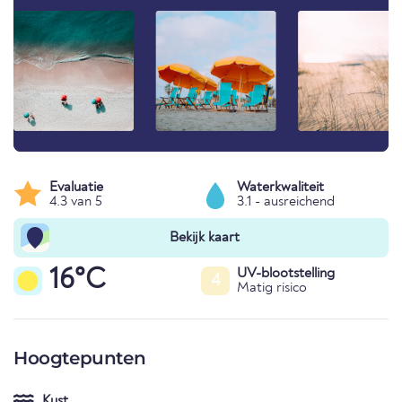
Evaluatie
Waterkwaliteit
4.3 van 5
3.1 - ausreichend
Bekijk kaart
16°C
UV-blootstelling
4
Matig risico
Hoogtepunten
Kust