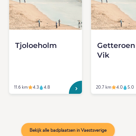
Tjoloeholm
Getteroen
Vik
11.6 km
4.3
4.8
20.7 km
4.0
5.0
Bekijk alle badplaatsen in Vaestsverige