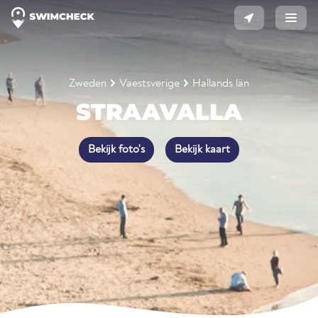
Zweden
Vaestsverige
Hallands län
STRAAVALLA
Bekijk foto's
Bekijk kaart