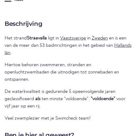
Beschrijving
Het strand
Straavalla
ligt in
Vaestsverige
in
Zweden
en is een
van de meer dan 53 badinrichtingen in het gebied van
Hallands
län
.
Hiertoe behoren zwemmeren, stranden en
openluchtzwembaden die uitnodigen tot zonnebaden en
ontspannen.
De waterkwaliteit is gedurende 5 opeenvolgende jaren
geclassificeerd
als
ten minste "voldoende".
"voldoende"
voor
vijf jaar op een rij.
Veel zwemplezier met je Swimcheck team!
Ben je hier al geweest?