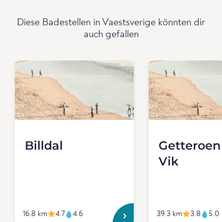
Diese Badestellen in Vaestsverige könnten dir
auch gefallen
Billdal
Getteroen
Vik
16.8 km
4.7
4.6
39.3 km
3.8
5.0