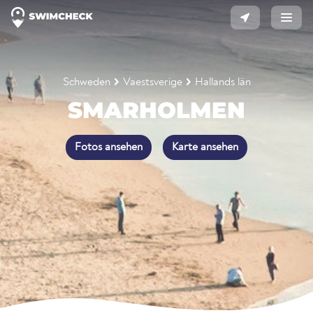
Schweden
Vaestsverige
Hallands län
SMARHOLMEN
Fotos ansehen
Karte ansehen