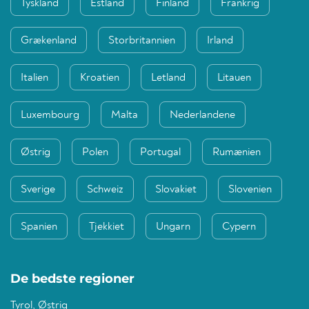
Tyskland
Estland
Finland
Frankrig
Grækenland
Storbritannien
Irland
Italien
Kroatien
Letland
Litauen
Luxembourg
Malta
Nederlandene
Østrig
Polen
Portugal
Rumænien
Sverige
Schweiz
Slovakiet
Slovenien
Spanien
Tjekkiet
Ungarn
Cypern
De bedste regioner
Tyrol, Østrig