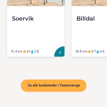
Soervik
Billdal
15.4 km
4.1
2.8
16.8 km
4.7
4.6
Se alle badesteder i Vaestsverige