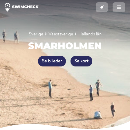
Sverige
Vaestsverige
Hallands län
SMARHOLMEN
Se billeder
Se kort