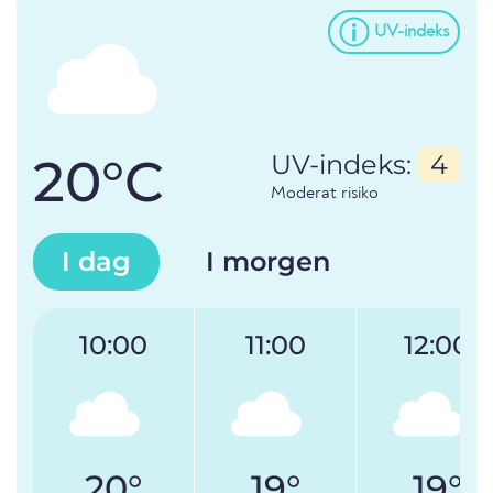
UV-indeks
20°C
UV-indeks:
4
Moderat risiko
I dag
I morgen
10:00
11:00
12:00
20°
19°
19°