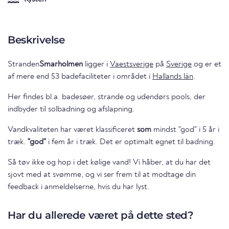
Beskrivelse
Stranden
Smarholmen
ligger i
Vaestsverige
på
Sverige
og er et
af mere end 53 badefaciliteter i området i
Hallands län
.
Her findes bl.a. badesøer, strande og udendørs pools, der
indbyder til solbadning og afslapning.
Vandkvaliteten har været klassificeret
som
mindst "god" i 5 år i
træk.
"god"
i fem år i træk. Det er optimalt egnet til badning.
Så tøv ikke og hop i det kølige vand! Vi håber, at du har det
sjovt med at svømme, og vi ser frem til at modtage din
feedback i anmeldelserne, hvis du har lyst.
Har du allerede været på dette sted?