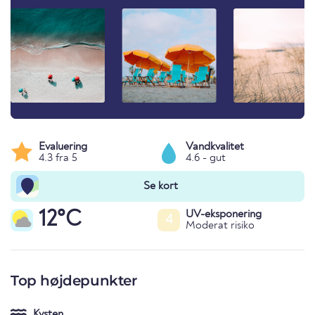
Evaluering
Vandkvalitet
4.3 fra 5
4.6 - gut
Se kort
12°C
UV-eksponering
4
Moderat risiko
Top højdepunkter
Kysten