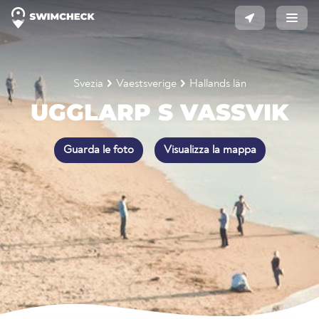
Svezia
Vaestsverige
Hallands län
UGGLARP S VASSVIK
Guarda le foto
Visualizza la mappa