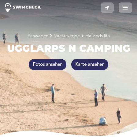
Schweden
Vaestsverige
Hallands län
UGGLARPS N CAMPING
Fotos ansehen
Karte ansehen