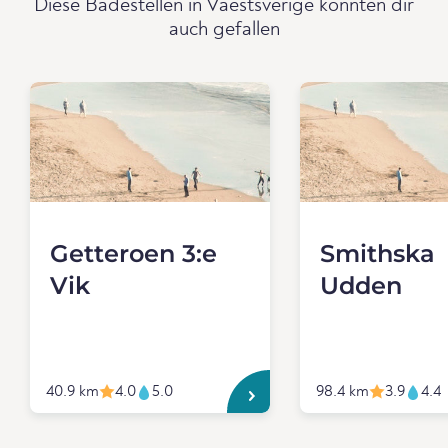
Diese Badestellen in Vaestsverige könnten dir
auch gefallen
Getteroen 3:e
Smithska
Vik
Udden
40.9 km
4.0
5.0
98.4 km
3.9
4.4