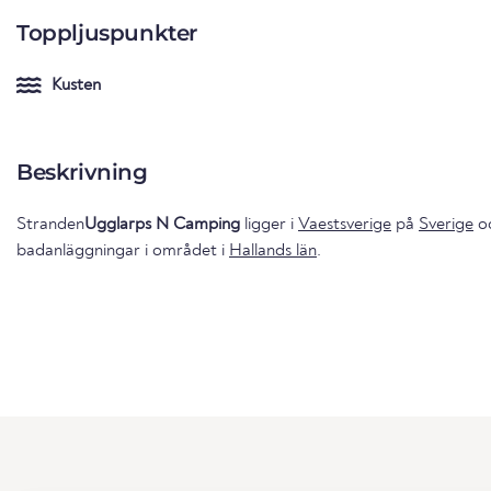
Toppljuspunkter
Kusten
Beskrivning
Stranden
Ugglarps N Camping
ligger i
Vaestsverige
på
Sverige
oc
badanläggningar i området i
Hallands län
.