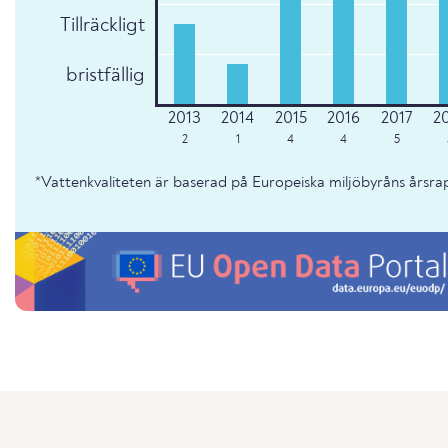
Tillräckligt
bristfällig
2
1
4
4
5
*Vattenkvaliteten är baserad på Europeiska miljöbyråns årsr