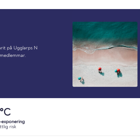
arit på Ugglarps N
a medlemmar.
1°C
-exponering
tlig risk