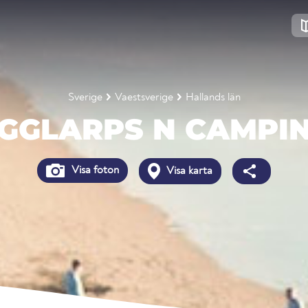
Sverige
Vaestsverige
Hallands län
GGLARPS N CAMPI
Visa foton
Visa karta