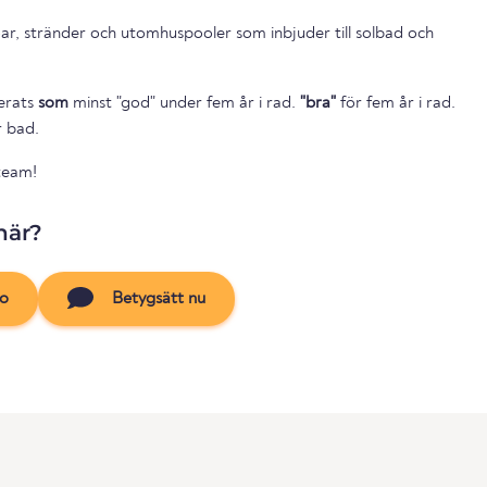
ar, stränder och utomhuspooler som inbjuder till solbad och
cerats
som
minst "god" under fem år i rad.
"bra"
för fem år i rad.
r bad.
team!
här?
to
Betygsätt nu