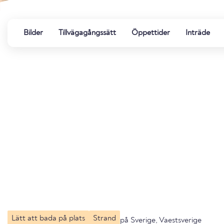
Bilder
Tillvägagångssätt
Öppettider
Inträde
Lätt att bada på plats
Strand
på Sverige, Vaestsverige