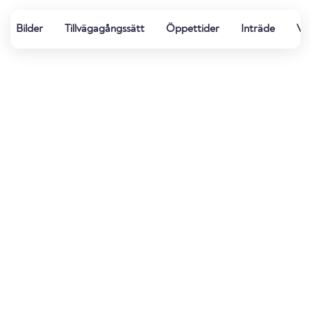
Bilder
Tillvägagångssätt
Öppettider
Inträde
Vä