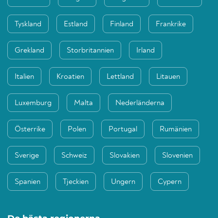
Tyskland
Estland
Finland
Frankrike
Grekland
Storbritannien
Irland
Italien
Kroatien
Lettland
Litauen
Luxemburg
Malta
Nederländerna
Österrike
Polen
Portugal
Rumänien
Sverige
Schweiz
Slovakien
Slovenien
Spanien
Tjeckien
Ungern
Cypern