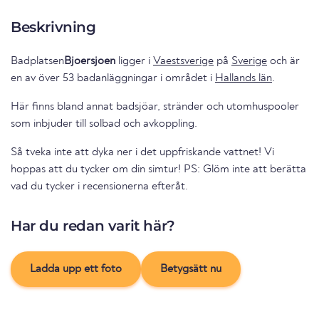
Beskrivning
Badplatsen
Bjoersjoen
ligger i
Vaestsverige
på
Sverige
och är
en av över 53 badanläggningar i området i
Hallands län
.
Här finns bland annat badsjöar, stränder och utomhuspooler
som inbjuder till solbad och avkoppling.
Så tveka inte att dyka ner i det uppfriskande vattnet! Vi
hoppas att du tycker om din simtur! PS: Glöm inte att berätta
vad du tycker i recensionerna efteråt.
Har du redan varit här?
Ladda upp ett foto
Betygsätt nu