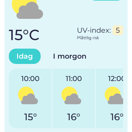
15°C
UV-index:
5
Måttlig risk
Idag
I morgon
10:00
11:00
12:00
15°
16°
16°