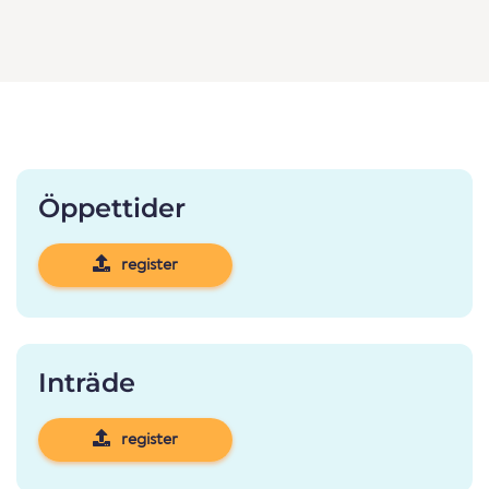
Öppettider
register
Inträde
register