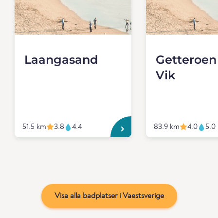
Laangasand
Getteroen
Vik
51.5 km
3.8
4.4
83.9 km
4.0
5.0
Visa alla badplatser i Vaestsverige