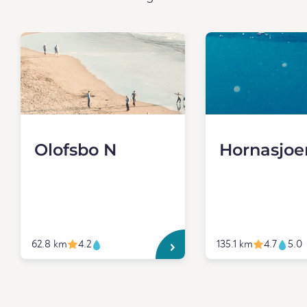
Olofsbo N
Hornasjoe
62.8 km
4.2
135.1 km
4.7
5.0