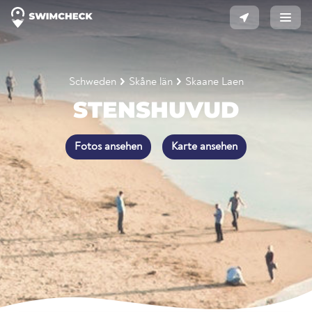
Schweden
Skåne län
Skaane Laen
STENSHUVUD
Fotos ansehen
Karte ansehen