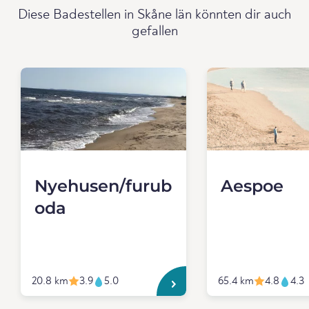
Diese Badestellen in Skåne län könnten dir auch
gefallen
Nyehusen/furub
Aespoe
oda
20.8 km
3.9
5.0
65.4 km
4.8
4.3