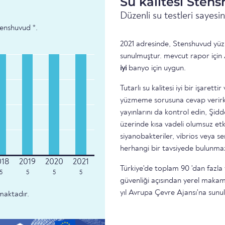
Su kalitesi Sten
Düzenli su testleri sayes
Stenshuvud *.
2021 adresinde, Stenshuvud yüzme
sunulmuştur. mevcut rapor için 
iyi
banyo için uygun.
Tutarlı su kalitesi iyi bir işare
yüzmeme sorusuna cevap verirke
yayınlarını da kontrol edin, Şidd
üzerinde kısa vadeli olumsuz etk
siyanobakteriler, vibrios veya 
herhangi bir tavsiyede bulunma
Türkiye'de toplam 90 'dan fazla 
5
5
5
5
güvenliği açısından yerel makam
yıl Avrupa Çevre Ajansı'na sunu
maktadır.