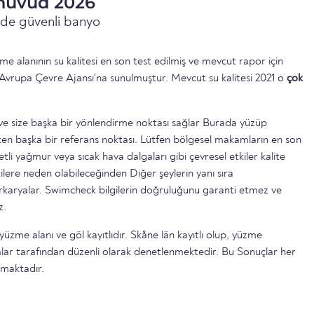
shuvud 2026
inde güvenli banyo
 alanının su kalitesi en son test edilmiş ve mevcut rapor için
Avrupa Çevre Ajansı'na sunulmuştur. Mevcut su kalitesi 2021 o
çok
ttir ve size başka bir yönlendirme noktası sağlar Burada yüzüp
n başka bir referans noktası. Lütfen bölgesel makamların en son
etli yağmur veya sıcak hava dalgaları gibi çevresel etkiler kalite
ilere neden olabileceğinden Diğer şeylerin yanı sıra
serkaryalar. Swimcheck bilgilerin doğruluğunu garanti etmez ve
z.
yüzme alanı ve göl kayıtlıdır. Skåne län kayıtlı olup, yüzme
lar tarafından düzenli olarak denetlenmektedir. Bu Sonuçlar her
lmaktadır.