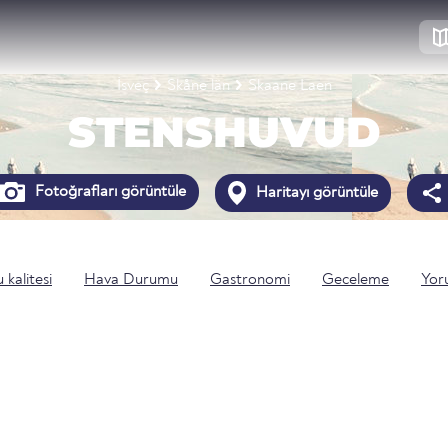
İsveç
Skåne län
Skaane Laen
STENSHUVUD
Fotoğrafları görüntüle
Haritayı görüntüle
 kalitesi
Hava Durumu
Gastronomi
Geceleme
Yor