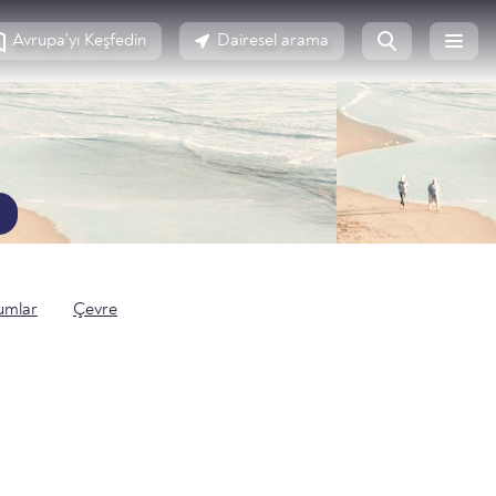
Avrupa'yı Keşfedin
Dairesel arama
umlar
Çevre