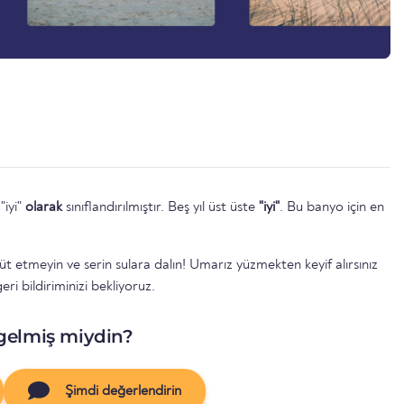
"iyi"
olarak
sınıflandırılmıştır. Beş yıl üst üste
"iyi"
. Bu banyo için en
 etmeyin ve serin sulara dalın! Umarız yüzmekten keyif alırsınız
ri bildiriminizi bekliyoruz.
gelmiş miydin?
Şimdi değerlendirin