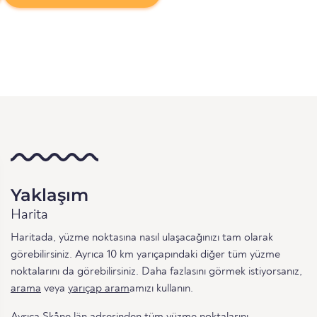
Yaklaşım
Harita
Haritada, yüzme noktasına nasıl ulaşacağınızı tam olarak
görebilirsiniz. Ayrıca 10 km yarıçapındaki diğer tüm yüzme
noktalarını da görebilirsiniz. Daha fazlasını görmek istiyorsanız,
arama
veya
yarıçap aram
amızı kullanın.
Ayrıca
Skåne län
adresinden tüm yüzme noktalarını