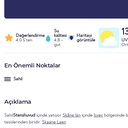
1
Su
Değerlendirme
kalitesi
Haritayı
4.0 5'ten
4.8 -
görüntüle
UV 
gut
Ort
En Önemli Noktalar
Sahil
Açıklama
Sahil
Stenshuvud
içinde yatıyor
Skåne län
içinde
İsveç
bölgesinde b
tesislerinden biridir.
Skaane Laen
.