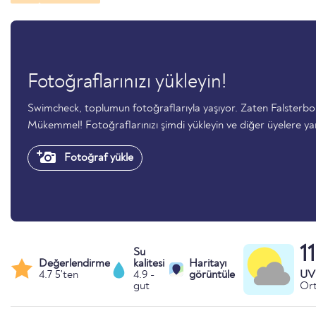
Fotoğraflarınızı yükleyin!
Swimcheck, toplumun fotoğraflarıyla yaşıyor. Zaten Falsterb
Mükemmel! Fotoğraflarınızı şimdi yükleyin ve diğer üyelere ya
Fotoğraf yükle
1
Su
Değerlendirme
kalitesi
Haritayı
4.7 5'ten
4.9 -
görüntüle
UV 
gut
Ort