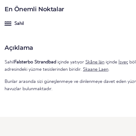
En Önemli Noktalar
Sahil
Açıklama
Sahil
Falsterbo Strandbad
içinde yatıyor
Skåne län
içinde
İsveç
böl
adresindeki yüzme tesislerinden biridir.
Skaane Laen
.
Bunlar arasında sizi güneşlenmeye ve dinlenmeye davet eden yüzme 
havuzlar bulunmaktadır.