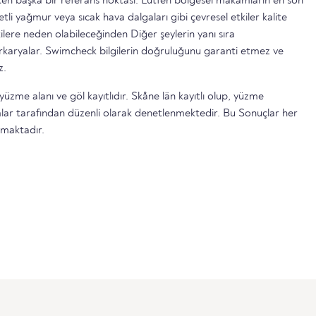
n başka bir referans noktası. Lütfen bölgesel makamların en son
etli yağmur veya sıcak hava dalgaları gibi çevresel etkiler kalite
ilere neden olabileceğinden Diğer şeylerin yanı sıra
serkaryalar. Swimcheck bilgilerin doğruluğunu garanti etmez ve
z.
yüzme alanı ve göl kayıtlıdır. Skåne län kayıtlı olup, yüzme
lar tarafından düzenli olarak denetlenmektedir. Bu Sonuçlar her
lmaktadır.