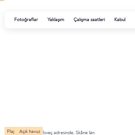
Fotoğraflar
Yaklaşım
Çalışma saatleri
Kabul
Plaj
Açık havuz
İsveç adresinde, Skåne län