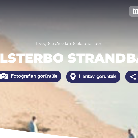
İsveç
Skåne län
Skaane Laen
LSTERBO STRAND
Fotoğrafları görüntüle
Haritayı görüntüle