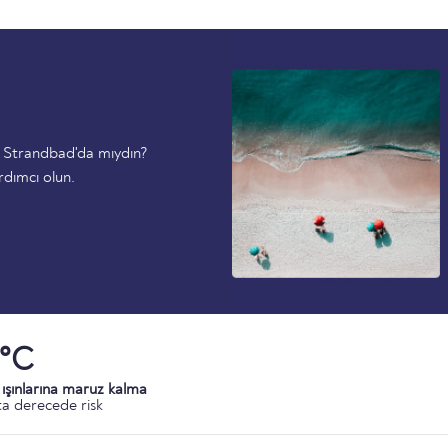
o Strandbad'da mıydın?
rdımcı olun.
1°C
ışınlarına maruz kalma
a derecede risk