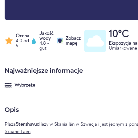
10°C
Jakość
Ocena
wody
Zobacz
4.0 od
4.8 -
mapę
Ekspozycja n
5
gut
Umiarkowane 
Najważniejsze informacje
Wybrzeże
Opis
Plaża
Stenshuvud
leży w
Skania län
w
Szwecja
i jest jednym z pona
Skaane Laen
.