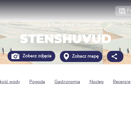
P
Szwecja
Skania län
Skaane Laen
STENSHUVUD
Zobacz zdjęcia
Zobacz mapę
kość wody
Pogoda
Gastronomia
Nocleg
Recenzje