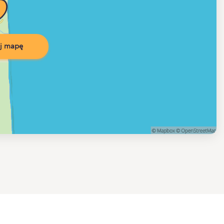
j mapę