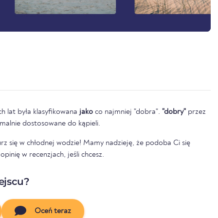
h lat była klasyfikowana
jako
co najmniej "dobra".
"dobry"
przez
tymalnie dostosowane do kąpieli.
nurz się w chłodnej wodzie! Mamy nadzieję, że podoba Ci się
pinię w recenzjach, jeśli chcesz.
ejscu?
Oceń teraz