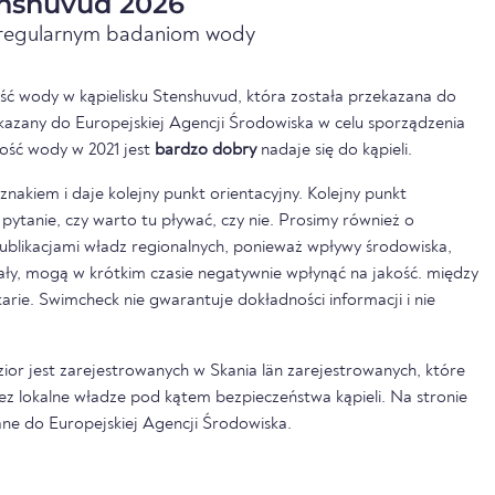
nshuvud 2026
i regularnym badaniom wody
ść wody w kąpielisku Stenshuvud, która została przekazana do
kazany do Europejskiej Agencji Środowiska w celu sporządzenia
ość wody w 2021 jest
bardzo dobry
nadaje się do kąpieli.
nakiem i daje kolejny punkt orientacyjny. Kolejny punkt
pytanie, czy warto tu pływać, czy nie. Prosimy również o
ublikacjami władz regionalnych, ponieważ wpływy środowiska,
pały, mogą w krótkim czasie negatywnie wpłynąć na jakość. między
rkarie. Swimcheck nie gwarantuje dokładności informacji i nie
zior jest zarejestrowanych w Skania län zarejestrowanych, które
ez lokalne władze pod kątem bezpieczeństwa kąpieli. Na stronie
ne do Europejskiej Agencji Środowiska.