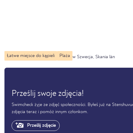
Łatwe miejsce do kąpieli
Plaża
w Szwecja, Skania län
Prześlij swoje zdjęcia!
Swimcheck żyje ze zdjęć społeczności. Byłeś już na Stenshuvud-
zdjęcia teraz i pomóż innym członkom.
Prześlij zdjęcie