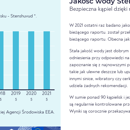
Jakość wody Ste
Bezpieczna kąpiel dzięk
sku - Stenshuvud *.
W 2021 ostatni raz badano jako
bieżącego raportu. został prze
bieżącego raportu. Obecna jak
Stała jakość wody jest dobrym z
odniesienia przy odpowiedzi na 
zapoznanie się z najnowszymi p
takie jak ulewne deszcze lub u
innymi sinice, wibratory czy ce
udziela żadnych rekomendacji.
W sumie ponad 90 kąpielisk i je
5
5
5
5
są regularnie kontrolowane prz
Wyniki są corocznie przekazywa
iej Agencji Środowiska EEA.