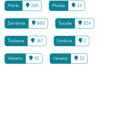
Marki
240
Molise
33
Sardynia
660
Sycylia
824
Toskania
367
Umbria
2
Veneto
95
Veneto
55