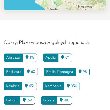
Odkryj Plaże w poszczególnych regionach:
Abruzzo
118
Apulia
611
Basilicata
60
Emilia-Romagna
98
Kalabria
651
Kampania
350
Latium
274
Liguria
410