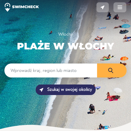
Włochy
PLAŻE W WŁOCHY
Szukaj w swojej okolicy