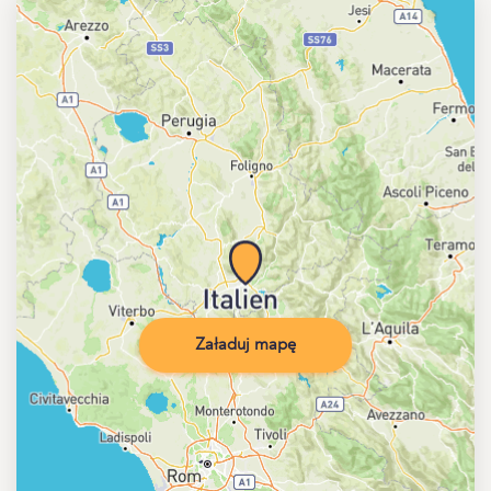
Załaduj mapę