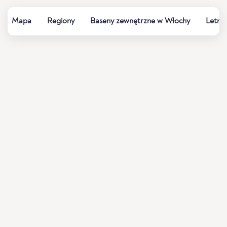
Mapa
Regiony
Baseny zewnętrzne w Włochy
Letnie