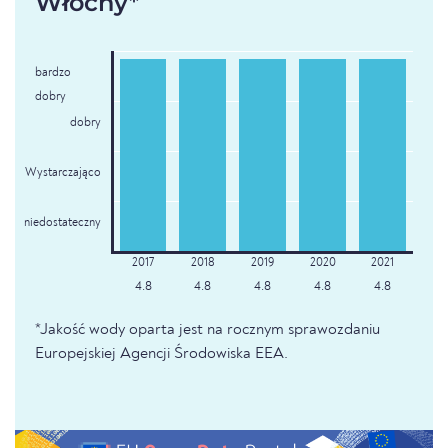
Włochy*
bardzo
dobry
dobry
Wystarczająco
niedostateczny
4.8
4.8
4.8
4.8
4.8
*Jakość wody oparta jest na rocznym sprawozdaniu
Europejskiej Agencji Środowiska EEA.