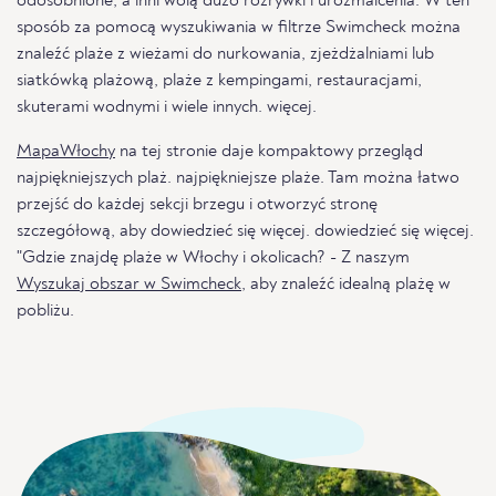
odosobnione, a inni wolą dużo rozrywki i urozmaicenia. W ten
sposób za pomocą wyszukiwania w filtrze Swimcheck można
znaleźć plaże z wieżami do nurkowania, zjeżdżalniami lub
siatkówką plażową, plaże z kempingami, restauracjami,
skuterami wodnymi i wiele innych. więcej.
MapaWłochy
na tej stronie daje kompaktowy przegląd
najpiękniejszych plaż. najpiękniejsze plaże. Tam można łatwo
przejść do każdej sekcji brzegu i otworzyć stronę
szczegółową, aby dowiedzieć się więcej. dowiedzieć się więcej.
"Gdzie znajdę plaże w Włochy i okolicach? - Z naszym
Wyszukaj obszar w Swimcheck
, aby znaleźć idealną plażę w
pobliżu.