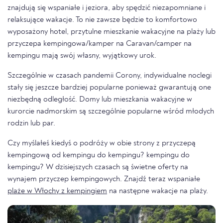
znajdują się wspaniałe i jeziora, aby spędzić niezapomniane i
relaksujące wakacje. To nie zawsze będzie to komfortowo
wyposażony hotel, przytulne mieszkanie wakacyjne na plaży lub
przyczepa kempingowa/kamper na Caravan/camper na
kempingu mają swój własny, wyjątkowy urok.
Szczególnie w czasach pandemii Corony, indywidualne noclegi
stały się jeszcze bardziej popularne ponieważ gwarantują one
niezbędną odległość. Domy lub mieszkania wakacyjne w
kurorcie nadmorskim są szczególnie popularne wśród młodych
rodzin lub par.
Czy myślałeś kiedyś o podróży w obie strony z przyczepą
kempingową od kempingu do kempingu? kempingu do
kempingu? W dzisiejszych czasach są świetne oferty na
wynajem przyczep kempingowych. Znajdź teraz wspaniałe
plaże w Włochy z kempingiem
na następne wakacje na plaży.