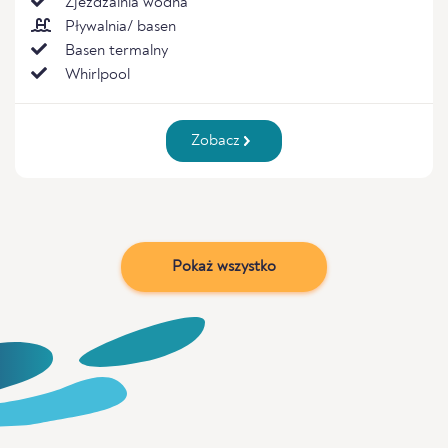
Zjeżdżalnia wodna
Pływalnia/ basen
Basen termalny
Whirlpool
Zobacz
Pokaż wszystko