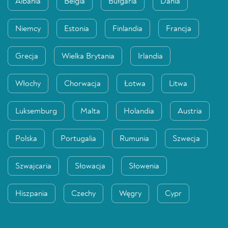
Albania
Belgia
Bułgaria
Dania
Niemcy
Estonia
Finlandia
Francja
Grecja
Wielka Brytania
Irlandia
Włochy
Chorwacja
Łotwa
Litwa
Luksemburg
Malta
Holandia
Austria
Polska
Portugalia
Rumunia
Szwecja
Szwajcaria
Słowacja
Słowenia
Hiszpania
Czechy
Węgry
Cypr