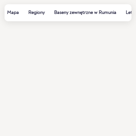
Mapa
Regiony
Baseny zewnętrzne w Rumunia
Letni