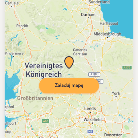
Załaduj mapę