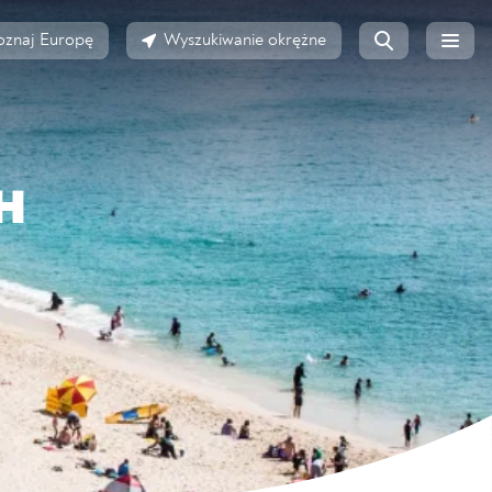
oznaj Europę
Wyszukiwanie okrężne
H