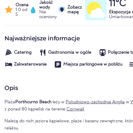
11°C
Jakość
Ocena
wody
Zobacz
1.0 od
Nie
mapę
Ekspozycja
5
oceniony
Umiarkowan
Najważniejsze informacje
Catering
Gastronomia w ogóle
Połączenie t
Zakwaterowanie
Miejsca parkingowe w pobliżu
Opis
Plaża
Porthcurno Beach
leży w
Południowo-zachodnia Anglia
w
W
z ponad 80 kąpielisk na terenie
Cornwall
.
Należą do nich jeziora kąpielowe, plaże i baseny zewnętrzne, któr
relaksu.