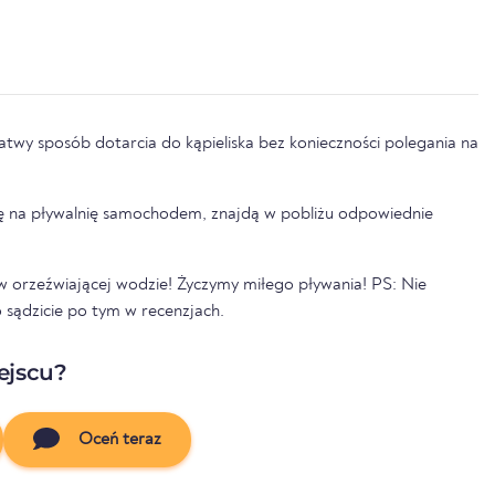
łatwy sposób dotarcia do kąpieliska bez konieczności polegania na
 się na pływalnię samochodem, znajdą w pobliżu odpowiednie
ę w orzeźwiającej wodzie! Życzymy miłego pływania! PS: Nie
 sądzicie po tym w recenzjach.
ejscu?
Oceń teraz