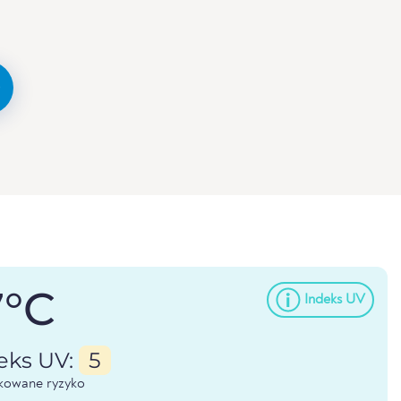
7°C
Indeks UV
eks UV:
5
kowane ryzyko