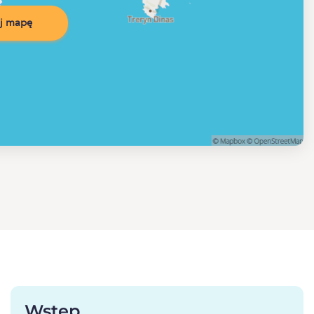
j mapę
Wstęp