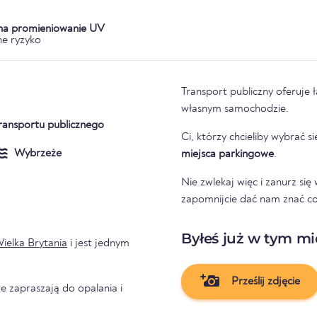
 na promieniowanie UV
e ryzyko
Transport publiczny oferuje 
własnym samochodzie.
ransportu publicznego
Ci, którzy chcieliby wybrać
Wybrzeże
miejsca parkingowe
.
Nie zwlekaj więc i zanurz si
zapomnijcie dać nam znać co
Byłeś już w tym mi
ielka Brytania
i jest jednym
Prześlij zdjęcie
e zapraszają do opalania i