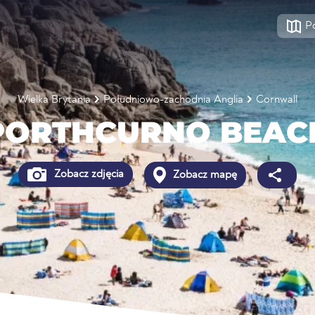
P
Wielka Brytania
Południowo-zachodnia Anglia
Cornwall
PORTHCURNO BEAC
Zobacz zdjęcia
Zobacz mapę