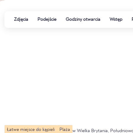
Zdjęcia
Podejście
Godziny otwarcia
Wstęp
Łatwe miejsce do kąpieli
Plaża
w Wielka Brytania, Południow