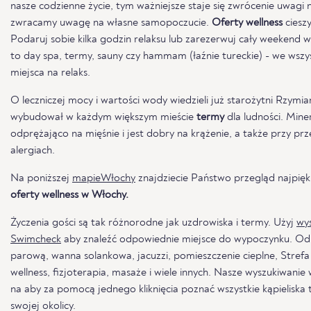
nasze codzienne życie, tym ważniejsze staje się zwrócenie uwagi
zwracamy uwagę na własne samopoczucie.
Oferty wellness
cieszy
Podaruj sobie kilka godzin relaksu lub zarezerwuj cały weekend w
to day spa, termy, sauny czy hammam (łaźnie tureckie) - we wszy
miejsca na relaks.
O leczniczej mocy i wartości wody wiedzieli już starożytni Rzymi
wybudował w każdym większym mieście
termy
dla ludności. Min
odprężająco na mięśnie i jest dobry na krążenie, a także przy pr
alergiach.
Na poniższej
mapieWłochy
znajdziecie Państwo przegląd najpięk
oferty wellness w Włochy.
Życzenia gości są tak różnorodne jak uzdrowiska i termy. Użyj
wys
Swimcheck
aby znaleźć odpowiednie miejsce do wypoczynku. Odkr
parową, wanna solankowa, jacuzzi, pomieszczenie cieplne, Strefa 
wellness, fizjoterapia, masaże i wiele innych. Nasze wyszukiwani
na aby za pomocą jednego kliknięcia poznać wszystkie kąpieliska 
swojej okolicy.