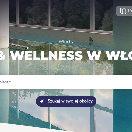
P
Włochy
 & WELLNESS W WŁ
Szukaj w swojej okolicy