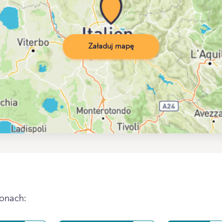
Załaduj mapę
ionach: