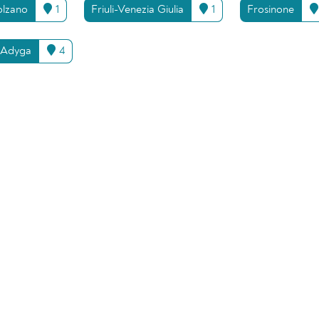
olzano
1
Friuli-Venezia Giulia
1
Frosinone
 Adyga
4