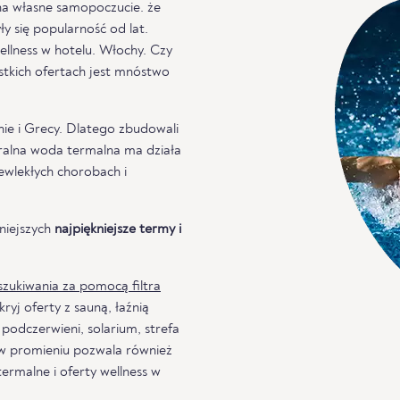
 na własne samopoczucie. że
ły się popularność od lat.
ellness w hotelu. Włochy. Czy
stkich ofertach jest mnóstwo
anie i Grecy. Dlatego zbudowali
eralna woda termalna ma działa
zewlekłych chorobach i
niejszych
najpiękniejsze termy i
zukiwania za pomocą filtra
yj oferty z sauną, łaźnią
podczerwieni, solarium, strefa
e w promieniu pozwala również
termalne i oferty wellness w