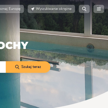
oznaj Europę
Wyszukiwanie okrężne
OCHY
Szukaj teraz