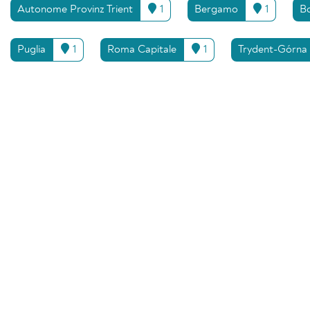
Autonome Provinz Trient
1
Bergamo
1
B
Puglia
1
Roma Capitale
1
Trydent-Górna