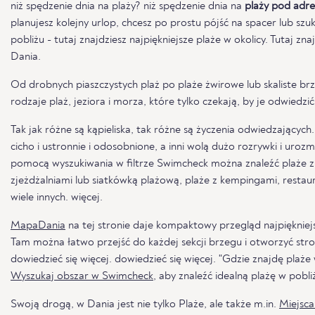
niż spędzenie dnia na plaży? niż spędzenie dnia na
plaży pod adr
planujesz kolejny urlop, chcesz po prostu pójść na spacer lub sz
pobliżu - tutaj znajdziesz najpiękniejsze plaże w okolicy. Tutaj zna
Dania.
Od drobnych piaszczystych plaż po plaże żwirowe lub skaliste brz
rodzaje plaż, jeziora i morza, które tylko czekają, by je odwiedzić
Tak jak różne są kąpieliska, tak różne są życzenia odwiedzających
cicho i ustronnie i odosobnione, a inni wolą dużo rozrywki i uroz
pomocą wyszukiwania w filtrze Swimcheck można znaleźć plaże z
zjeżdżalniami lub siatkówką plażową, plaże z kempingami, restau
wiele innych. więcej.
MapaDania
na tej stronie daje kompaktowy przegląd najpiękniejsz
Tam można łatwo przejść do każdej sekcji brzegu i otworzyć str
dowiedzieć się więcej. dowiedzieć się więcej. "Gdzie znajdę plaże
Wyszukaj obszar w Swimcheck
, aby znaleźć idealną plażę w pobli
Swoją drogą, w Dania jest nie tylko Plaże, ale także m.in.
Miejsca