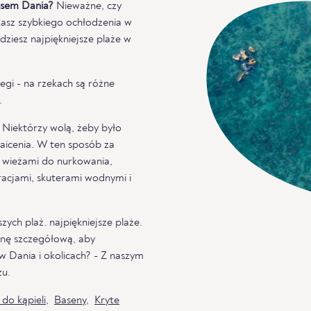
esem Dania?
Nieważne, czy
ukasz szybkiego ochłodzenia w
jdziesz najpiękniejsze plaże w
egi - na rzekach są różne
.
. Niektórzy wolą, żeby było
maicenia. W ten sposób za
 wieżami do nurkowania,
racjami, skuterami wodnymi i
ych plaż. najpiękniejsze plaże.
onę szczegółową, aby
 w Dania i okolicach? - Z naszym
żu.
 do kąpieli
,
Baseny
,
Kryte