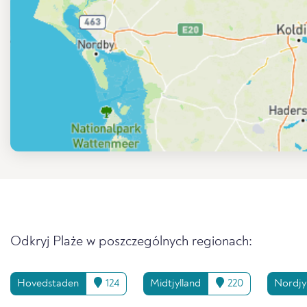
Odkryj Plaże w poszczególnych regionach:
Hovedstaden
124
Midtjylland
220
Nordjy