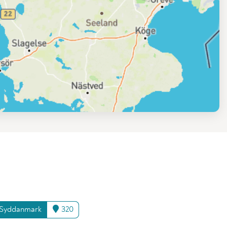
Syddanmark
320