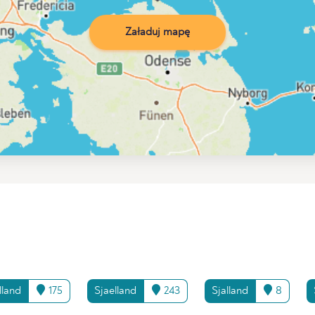
Załaduj mapę
lland
175
Sjaelland
243
Sjalland
8