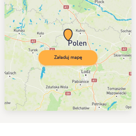
Załaduj mapę