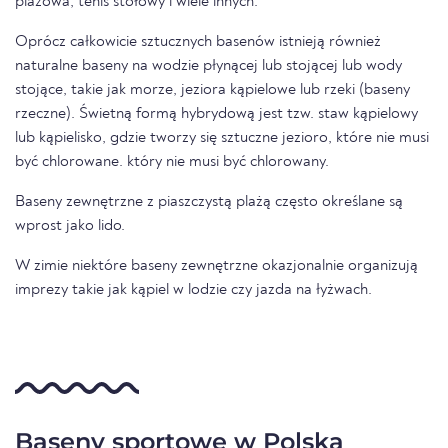
plażowa, tenis stołowy i wiele innych.
Oprócz całkowicie sztucznych basenów istnieją również
naturalne baseny na wodzie płynącej lub stojącej lub wody
stojące, takie jak morze, jeziora kąpielowe lub rzeki (baseny
rzeczne). Świetną formą hybrydową jest tzw. staw kąpielowy
lub kąpielisko, gdzie tworzy się sztuczne jezioro, które nie musi
być chlorowane. który nie musi być chlorowany.
Baseny zewnętrzne z piaszczystą plażą często określane są
wprost jako lido.
W zimie niektóre baseny zewnętrzne okazjonalnie organizują
imprezy takie jak kąpiel w lodzie czy jazda na łyżwach.
Baseny sportowe w Polska