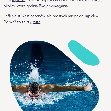
Użyj
wyszukaj
i znajdź odpowiedni basen w pobliżu w Twojej
okolicy, która spełnia Twoje wymagania.
Jeśli nie szukasz basenów, ale prostych miejsc do kąpieli w
Polska? to zajrzyj
tutaj
.