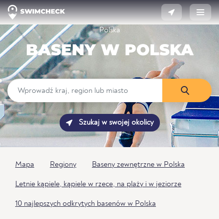
Polska
BASENY W POLSKA
Szukaj w swojej okolicy
Mapa
Regiony
Baseny zewnętrzne w Polska
Letnie kąpiele, kąpiele w rzece, na plaży i w jeziorze
10 najlepszych odkrytych basenów w Polska