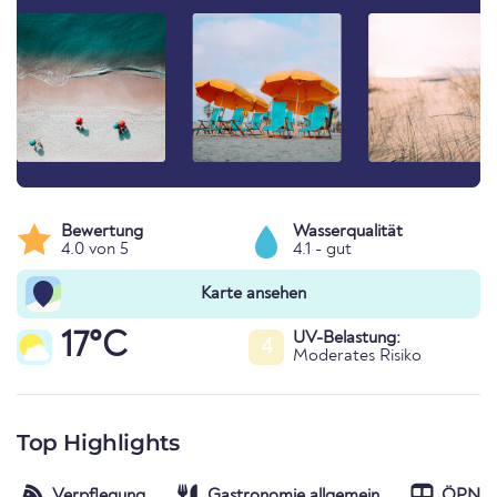
Bewertung
Wasserqualität
4.0 von 5
4.1 - gut
Karte ansehen
17°C
UV-Belastung:
4
Moderates Risiko
Top Highlights
Verpflegung
Gastronomie allgemein
ÖPNV-