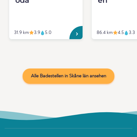
oda
en
31.9 km
3.9
5.0
86.4 km
4.5
3.3
Alle Badestellen in Skåne län ansehen