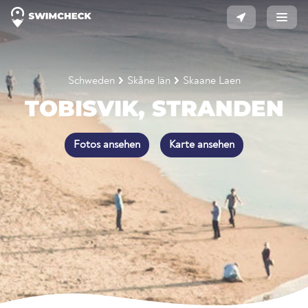
Schweden
Skåne län
Skaane Laen
TOBISVIK, STRANDEN
Fotos ansehen
Karte ansehen