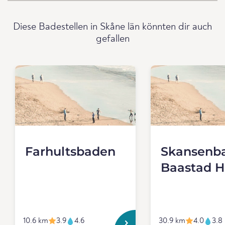
Diese Badestellen in Skåne län könnten dir auch
gefallen
Farhultsbaden
Skansenba
Baastad 
10.6 km
3.9
4.6
30.9 km
4.0
3.8