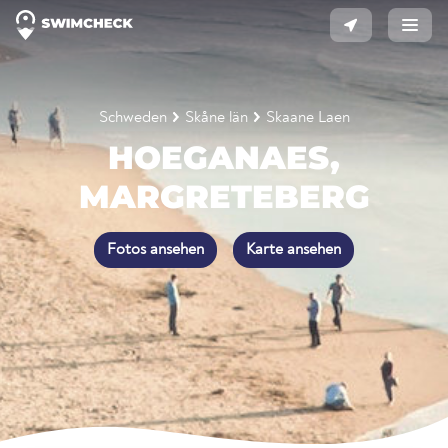
Schweden
Skåne län
Skaane Laen
HOEGANAES,
MARGRETEBERG
Fotos ansehen
Karte ansehen