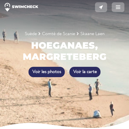
Suède
Comté de Scanie
Skaane Laen
HOEGANAES,
MARGRETEBERG
Voir les photos
Voir la carte