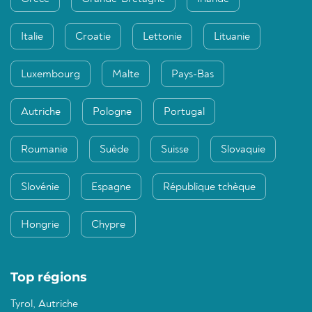
Italie
Croatie
Lettonie
Lituanie
Luxembourg
Malte
Pays-Bas
Autriche
Pologne
Portugal
Roumanie
Suède
Suisse
Slovaquie
Slovénie
Espagne
République tchèque
Hongrie
Chypre
Top régions
Tyrol, Autriche