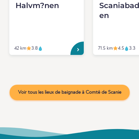
Halvm?nen
Scaniabad
en
42 km
3.8
71.5 km
4.5
3.3
Voir tous les lieux de baignade à Comté de Scanie