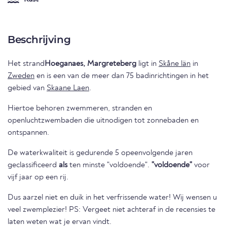
Beschrijving
Het strand
Hoeganaes, Margreteberg
ligt in
Skåne län
in
Zweden
en is een van de meer dan 75 badinrichtingen in het
gebied van
Skaane Laen
.
Hiertoe behoren zwemmeren, stranden en
openluchtzwembaden die uitnodigen tot zonnebaden en
ontspannen.
De waterkwaliteit is gedurende 5 opeenvolgende jaren
geclassificeerd
als
ten minste "voldoende".
"voldoende"
voor
vijf jaar op een rij.
Dus aarzel niet en duik in het verfrissende water! Wij wensen u
veel zwemplezier! PS: Vergeet niet achteraf in de recensies te
laten weten wat je ervan vindt.