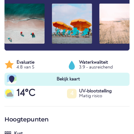
Evaluatie
Waterkwaliteit
4.8 van 5
3.9 - ausreichend
Bekijk kaart
14°C
UV-blootstelling
4
Matig risico
Hoogtepunten
Kust