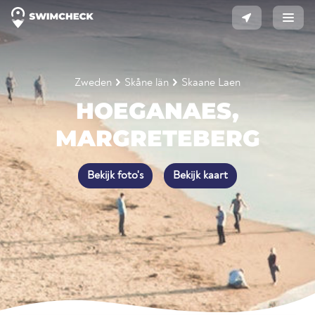
Zweden
Skåne län
Skaane Laen
HOEGANAES,
MARGRETEBERG
Bekijk foto's
Bekijk kaart