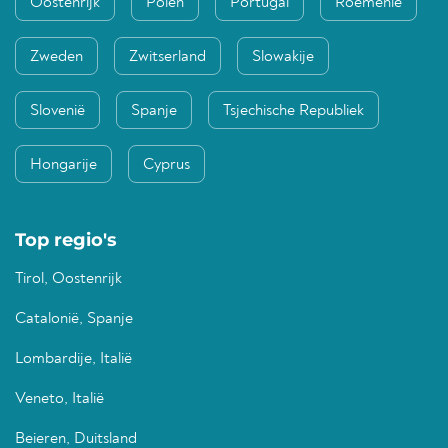
Oostenrijk
Polen
Portugal
Roemenië
Zweden
Zwitserland
Slowakije
Slovenië
Spanje
Tsjechische Republiek
Hongarije
Cyprus
Top regio's
Tirol, Oostenrijk
Catalonië, Spanje
Lombardije, Italië
Veneto, Italië
Beieren, Duitsland