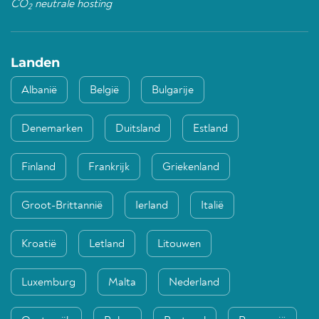
CO
neutrale hosting
2
Landen
Albanië
België
Bulgarije
Denemarken
Duitsland
Estland
Finland
Frankrijk
Griekenland
Groot-Brittannië
Ierland
Italië
Kroatië
Letland
Litouwen
Luxemburg
Malta
Nederland