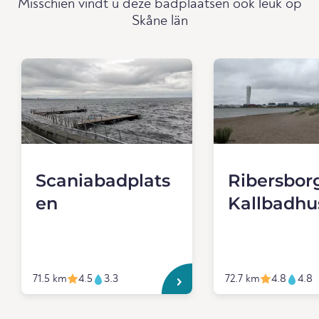
Misschien vindt u deze badplaatsen ook leuk op
Skåne län
Scaniabadplats
Ribersbor
en
Kallbadhu
71.5 km
4.5
3.3
72.7 km
4.8
4.8