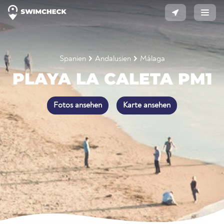
Spanien
Andalusien
Málaga
PLAYA LA CALETA PM1
Fotos ansehen
Karte ansehen