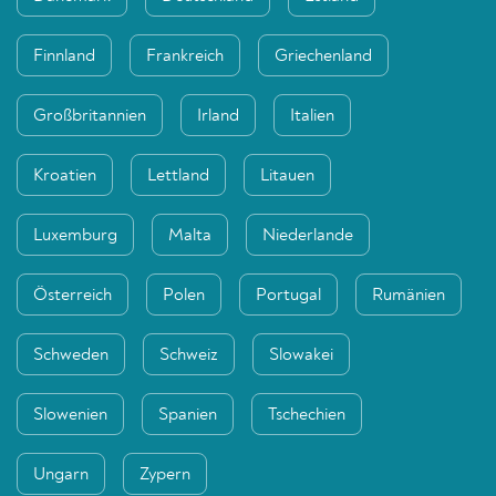
Finnland
Frankreich
Griechenland
Großbritannien
Irland
Italien
Kroatien
Lettland
Litauen
Luxemburg
Malta
Niederlande
Österreich
Polen
Portugal
Rumänien
Schweden
Schweiz
Slowakei
Slowenien
Spanien
Tschechien
Ungarn
Zypern