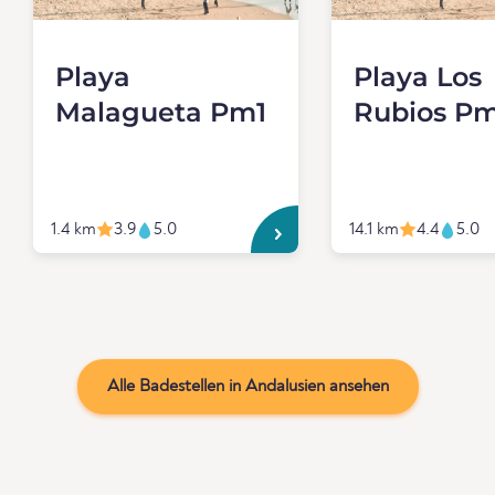
Playa
Playa Los
Malagueta Pm1
Rubios Pm
1.4 km
3.9
5.0
14.1 km
4.4
5.0
Alle Badestellen in Andalusien ansehen