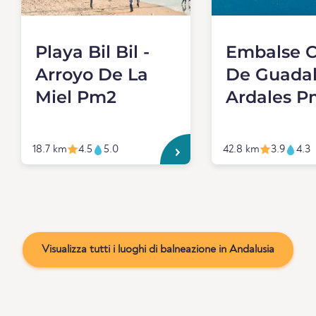
Playa Bil Bil -
Embalse 
Arroyo De La
De Guada
Miel Pm2
Ardales P
18.7 km
4.5
5.0
42.8 km
3.9
4.3
Visualizza tutti i luoghi di balneazione in Andalusia