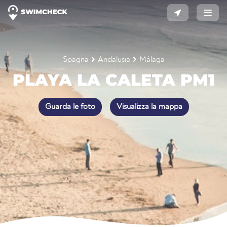
Spagna
Andalusia
Málaga
PLAYA LA CALETA PM1
Guarda le foto
Visualizza la mappa