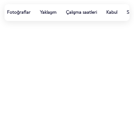
Fotoğraflar
Yaklaşım
Çalışma saatleri
Kabul
Su k