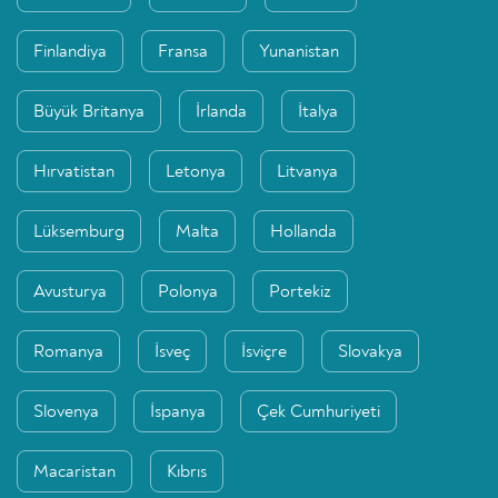
Finlandiya
Fransa
Yunanistan
Büyük Britanya
İrlanda
İtalya
Hırvatistan
Letonya
Litvanya
Lüksemburg
Malta
Hollanda
Avusturya
Polonya
Portekiz
Romanya
İsveç
İsviçre
Slovakya
Slovenya
İspanya
Çek Cumhuriyeti
Macaristan
Kıbrıs