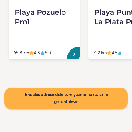
Playa Pozuelo
Playa Pun
Pm1
La Plata 
65.8 km
4.8
5.0
71.2 km
4.5
Endülüs adresindeki tüm yüzme noktalarını
görüntüleyin