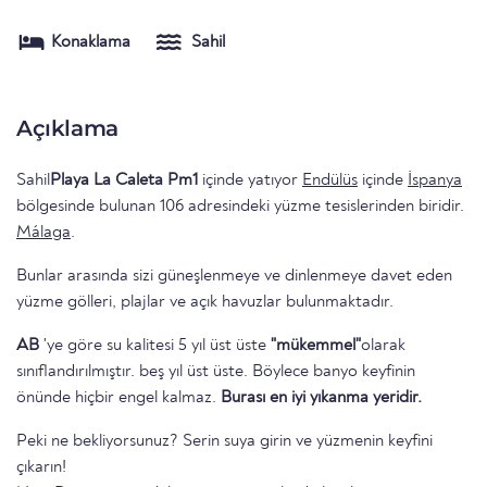
Konaklama
Sahil
Açıklama
Sahil
Playa La Caleta Pm1
içinde yatıyor
Endülüs
içinde
İspanya
bölgesinde bulunan 106 adresindeki yüzme tesislerinden biridir.
Málaga
.
Bunlar arasında sizi güneşlenmeye ve dinlenmeye davet eden
yüzme gölleri, plajlar ve açık havuzlar bulunmaktadır.
AB
'ye göre su kalitesi 5 yıl üst üste
"mükemmel"
olarak
sınıflandırılmıştır. beş yıl üst üste. Böylece banyo keyfinin
önünde hiçbir engel kalmaz.
Burası en iyi yıkanma yeridir.
Peki ne bekliyorsunuz? Serin suya girin ve yüzmenin keyfini
çıkarın!