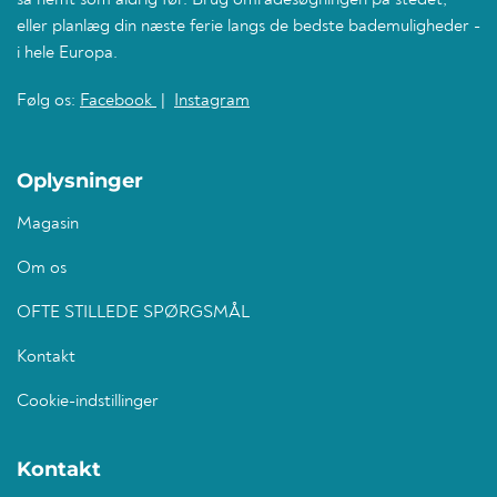
så nemt som aldrig før. Brug områdesøgningen på stedet,
eller planlæg din næste ferie langs de bedste bademuligheder -
i hele Europa.
Følg os:
Facebook
|
Instagram
Oplysninger
Magasin
Om os
OFTE STILLEDE SPØRGSMÅL
Kontakt
Cookie-indstillinger
Kontakt