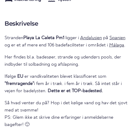
Beskrivelse
Stranden
Playa La Caleta Pm1
ligger i
Andalusien
på
Spanien
og er et af mere end 106 badefaciliteter i området i
Málaga
.
Her findes bl.a. badesøer, strande og udendørs pools, der
indbyder til solbadning og afslapning.
Ifølge
EU
er vandkvaliteten blevet klassificeret som
"fremragende"
i fem år i træk. i fem år i træk. Så intet står i
vejen for badelysten.
Dette er et TOP-badested.
Så hvad venter du på? Hop i det kølige vand og hav det sjovt
med at svømme!
PS: Glem ikke at skrive dine erfaringer i anmeldelserne
bagefter! 🙂