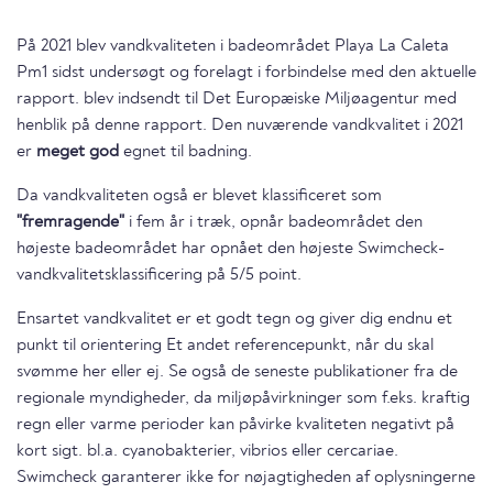
På 2021 blev vandkvaliteten i badeområdet Playa La Caleta
Pm1 sidst undersøgt og forelagt i forbindelse med den aktuelle
rapport. blev indsendt til Det Europæiske Miljøagentur med
henblik på denne rapport. Den nuværende vandkvalitet i 2021
er
meget god
egnet til badning.
Da vandkvaliteten også er blevet klassificeret som
"fremragende"
i fem år i træk, opnår badeområdet den
højeste badeområdet har opnået den højeste Swimcheck-
vandkvalitetsklassificering på 5/5 point.
Ensartet vandkvalitet er et godt tegn og giver dig endnu et
punkt til orientering Et andet referencepunkt, når du skal
svømme her eller ej. Se også de seneste publikationer fra de
regionale myndigheder, da miljøpåvirkninger som f.eks. kraftig
regn eller varme perioder kan påvirke kvaliteten negativt på
kort sigt. bl.a. cyanobakterier, vibrios eller cercariae.
Swimcheck garanterer ikke for nøjagtigheden af oplysningerne