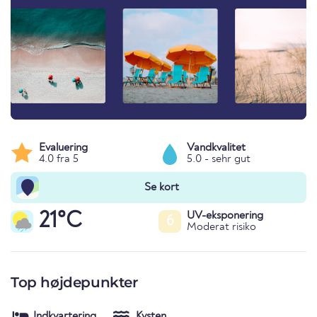
Evaluering
Vandkvalitet
4.0 fra 5
5.0 - sehr gut
Se kort
21°C
UV-eksponering
6
Moderat risiko
Top højdepunkter
Indkvartering
Kysten