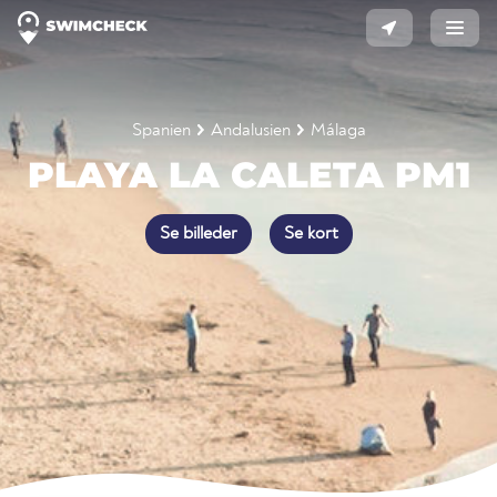
Spanien
Andalusien
Málaga
PLAYA LA CALETA PM1
Se billeder
Se kort