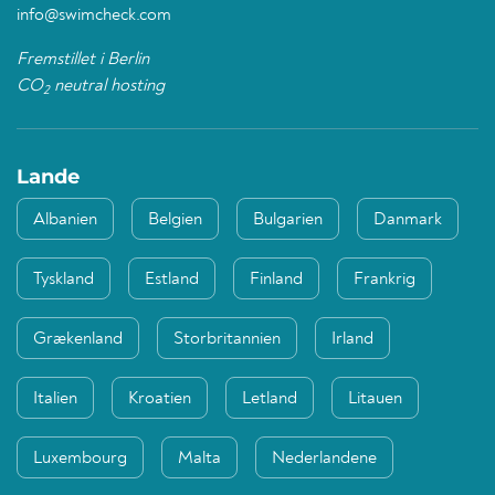
info@swimcheck.com
Fremstillet i Berlin
CO
neutral hosting
2
Lande
Albanien
Belgien
Bulgarien
Danmark
Tyskland
Estland
Finland
Frankrig
Grækenland
Storbritannien
Irland
Italien
Kroatien
Letland
Litauen
Luxembourg
Malta
Nederlandene