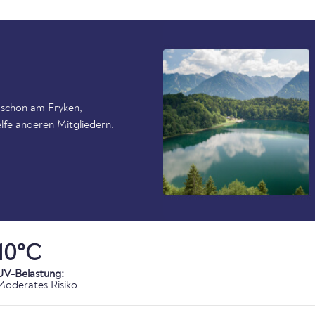
 schon am Fryken,
lfe anderen Mitgliedern.
10°C
UV-Belastung:
Moderates Risiko