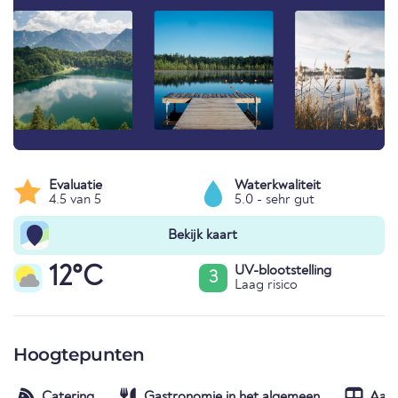
Evaluatie
Waterkwaliteit
4.5 van 5
5.0 - sehr gut
Bekijk kaart
12°C
UV-blootstelling
3
Laag risico
Hoogtepunten
Catering
Gastronomie in het algemeen
Aans