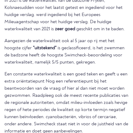
In 2021 is de waterkwaliteit van de badzone Fryken,
Kolsnaesudden voor het laatst getest en ingediend voor het
huidige verslag. werd ingediend bij het Europees
Milieuagentschap voor het huidige verslag. De huidige
waterkwaliteit van 2021 is
zeer goed
geschikt om in te baden.
Aangezien de waterkwaliteit ook al 5 jaar op rij met het
hoogste cijfer
"uitstekend"
is geclassificeerd, is het zwemmen
de badzone heeft de hoogste Swimcheck-beoordeling voor
waterkwaliteit, namelijk 5/5 punten, gekregen.
Een constante waterkwaliteit is een goed teken en geeft u een
extra oriëntatiepunt Nog een referentiepunt bij het
beantwoorden van de vraag of hier al dan niet moet worden
gezwommen. Raadpleeg ook de meest recente publicaties van
de regionale autoriteiten, omdat milieu-invloeden zoals hevige
regen of hete periodes de kwaliteit op korte termijn negatief
kunnen beïnvloeden. cyanobacteriën, vibrios of cercariae,
onder andere. Swimcheck staat niet in voor de juistheid van de
informatie en doet geen aanbevelingen.