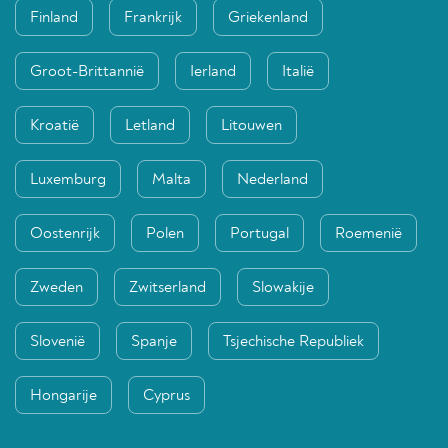
Finland
Frankrijk
Griekenland
Groot-Brittannië
Ierland
Italië
Kroatië
Letland
Litouwen
Luxemburg
Malta
Nederland
Oostenrijk
Polen
Portugal
Roemenië
Zweden
Zwitserland
Slowakije
Slovenië
Spanje
Tsjechische Republiek
Hongarije
Cyprus