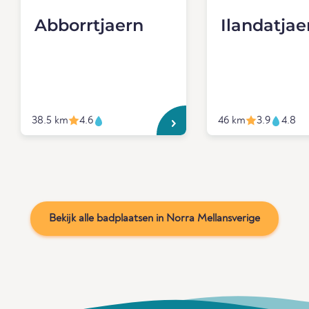
Abborrtjaern
Ilandatjae
38.5 km
4.6
46 km
3.9
4.8
Bekijk alle badplaatsen in Norra Mellansverige