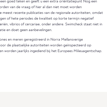
s een goed teken en geeft u een extra oriëntatiepunt Nog een
orden van de vraag of hier al dan niet moet worden
eest recente publicaties van de regionale autoriteiten, omdat
egen of hete periodes de kwaliteit op korte termijn negatief
iën, vibrios of cercariae, onder andere. Swimcheck staat niet in
matie en doet geen aanbevelingen.
zones en meren geregistreerd in Norra Mellansverige
door de plaatselijke autoriteiten worden geïnspecteerd op
en worden jaarlijks ingediend bij het Europees Milieuagentschap.