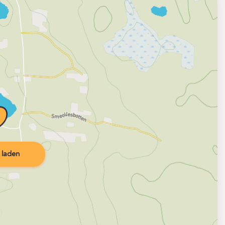
 laden