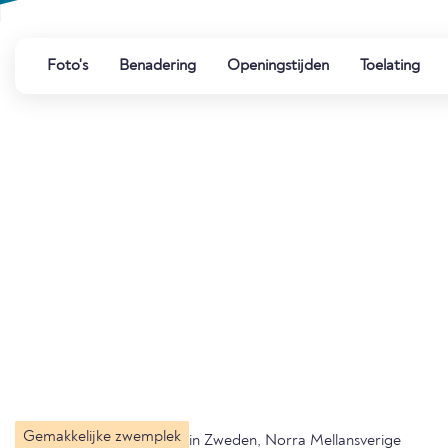
Foto's
Benadering
Openingstijden
Toelating
Gemakkelijke zwemplek
in Zweden, Norra Mellansverige