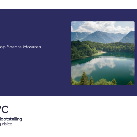
al op Soedra Mosaren
°C
ootstelling
 risico