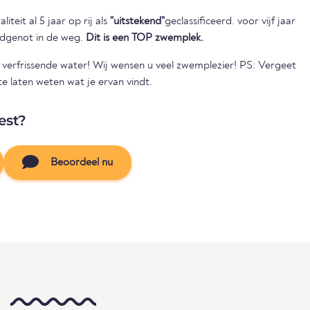
iteit al 5 jaar op rij als
"uitstekend"
geclassificeerd. voor vijf jaar
badgenot in de weg.
Dit is een TOP zwemplek.
et verfrissende water! Wij wensen u veel zwemplezier! PS: Vergeet
 te laten weten wat je ervan vindt.
est?
Beoordeel nu