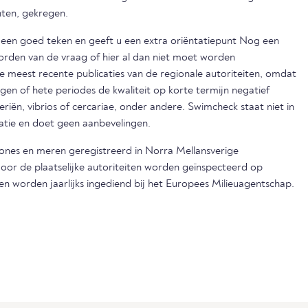
nten, gekregen.
s een goed teken en geeft u een extra oriëntatiepunt Nog een
orden van de vraag of hier al dan niet moet worden
eest recente publicaties van de regionale autoriteiten, omdat
egen of hete periodes de kwaliteit op korte termijn negatief
iën, vibrios of cercariae, onder andere. Swimcheck staat niet in
matie en doet geen aanbevelingen.
zones en meren geregistreerd in Norra Mellansverige
door de plaatselijke autoriteiten worden geïnspecteerd op
en worden jaarlijks ingediend bij het Europees Milieuagentschap.