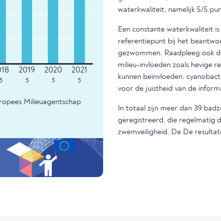
waterkwaliteit, namelijk 5/5 pu
Een constante waterkwaliteit i
referentiepunt bij het beantwo
gezwommen. Raadpleeg ook de m
milieu-invloeden zoals hevige r
kunnen beïnvloeden. cyanobacter
5
5
5
5
voor de juistheid van de infor
uropees Milieuagentschap
In totaal zijn meer dan 39 bad
geregistreerd, die regelmatig 
zwemveiligheid. De De resultat