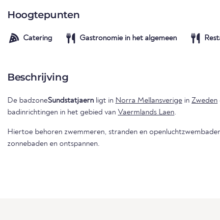
Hoogtepunten
Catering
Gastronomie in het algemeen
Rest
Beschrijving
De badzone
Sundstatjaern
ligt in
Norra Mellansverige
in
Zweden
badinrichtingen in het gebied van
Vaermlands Laen
.
Hiertoe behoren zwemmeren, stranden en openluchtzwembaden 
zonnebaden en ontspannen.