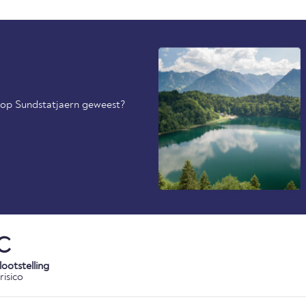
l op Sundstatjaern geweest?
C
ootstelling
risico