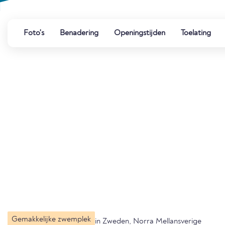
Foto's
Benadering
Openingstijden
Toelating
Gemakkelijke zwemplek
in Zweden, Norra Mellansverige