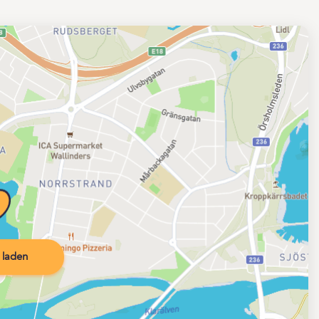
 laden