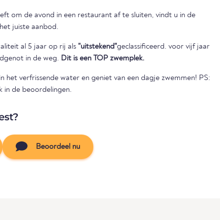
ft om de avond in een restaurant af te sluiten, vindt u in de
het juiste aanbod.
iteit al 5 jaar op rij als
"uitstekend"
geclassificeerd. voor vijf jaar
badgenot in de weg.
Dit is een TOP zwemplek.
in het verfrissende water en geniet van een dagje zwemmen! PS:
 in de beoordelingen.
est?
Beoordeel nu