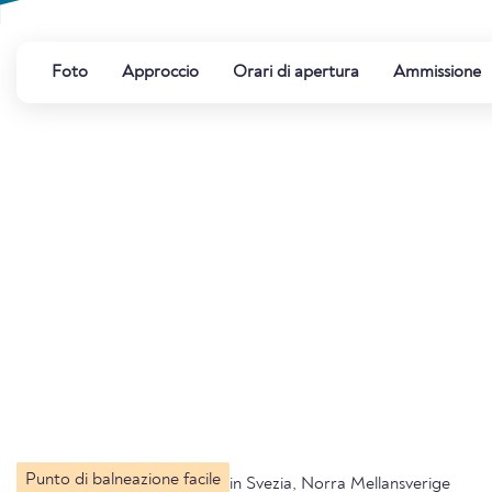
Foto
Approccio
Orari di apertura
Ammissione
Punto di balneazione facile
in Svezia, Norra Mellansverige