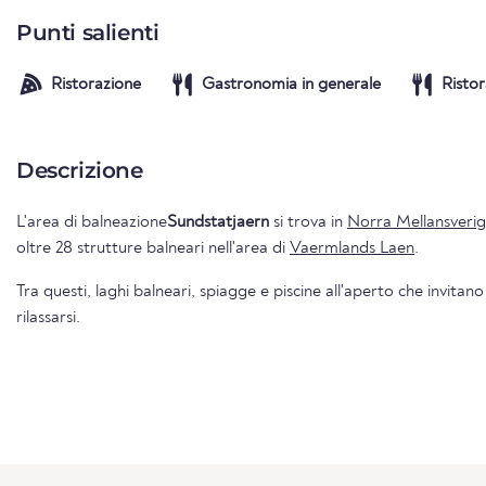
Punti salienti
Ristorazione
Gastronomia in generale
Ristor
Descrizione
L'area di balneazione
Sundstatjaern
si trova in
Norra Mellansveri
oltre 28 strutture balneari nell'area di
Vaermlands Laen
.
Tra questi, laghi balneari, spiagge e piscine all'aperto che invitano
rilassarsi.