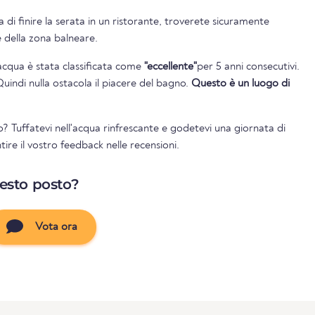
 di finire la serata in un ristorante, troverete sicuramente
ze della zona balneare.
l'acqua è stata classificata come
"eccellente"
per 5 anni consecutivi.
Quindi nulla ostacola il piacere del bagno.
Questo è un luogo di
? Tuffatevi nell'acqua rinfrescante e godetevi una giornata di
ire il vostro feedback nelle recensioni.
uesto posto?
Vota ora