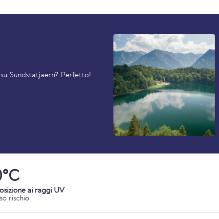
i su Sundstatjaern? Perfetto!
0°C
osizione ai raggi UV
so rischio