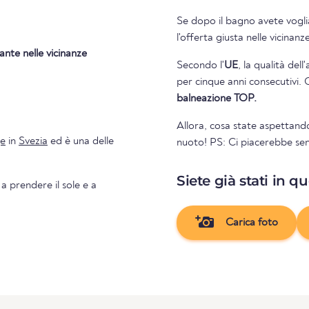
Se dopo il bagno avete voglia
l'offerta giusta nelle vicinan
ante nelle vicinanze
Secondo l'
UE
, la qualità del
per cinque anni consecutivi. 
balneazione TOP.
Allora, cosa state aspettando
ge
in
Svezia
ed è una delle
nuoto! PS: Ci piacerebbe sent
Siete già stati in q
 a prendere il sole e a
Carica foto