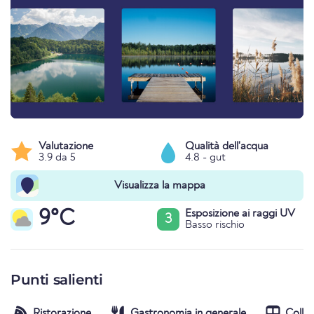
Valutazione
Qualità dell'acqua
3.9 da 5
4.8 - gut
Visualizza la mappa
9°C
Esposizione ai raggi UV
3
Basso rischio
Punti salienti
Ristorazione
Gastronomia in generale
Colle