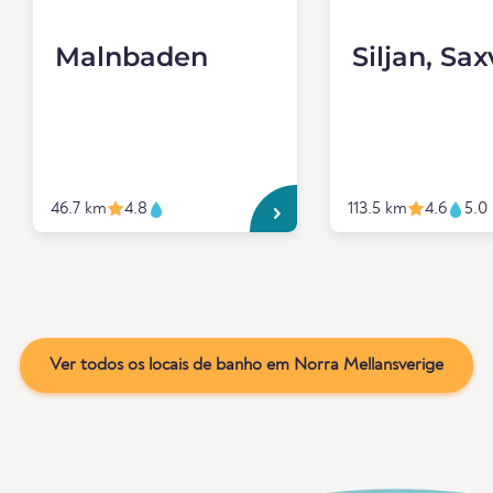
Malnbaden
Siljan, Sa
46.7 km
4.8
113.5 km
4.6
5.0
Ver todos os locais de banho em Norra Mellansverige