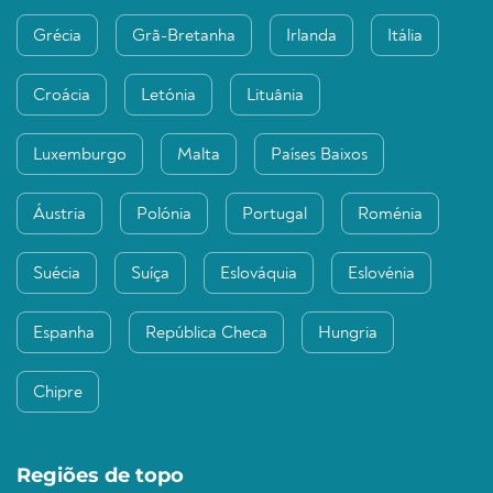
Grécia
Grã-Bretanha
Irlanda
Itália
Croácia
Letónia
Lituânia
Luxemburgo
Malta
Países Baixos
Áustria
Polónia
Portugal
Roménia
Suécia
Suíça
Eslováquia
Eslovénia
Espanha
República Checa
Hungria
Chipre
Regiões de topo