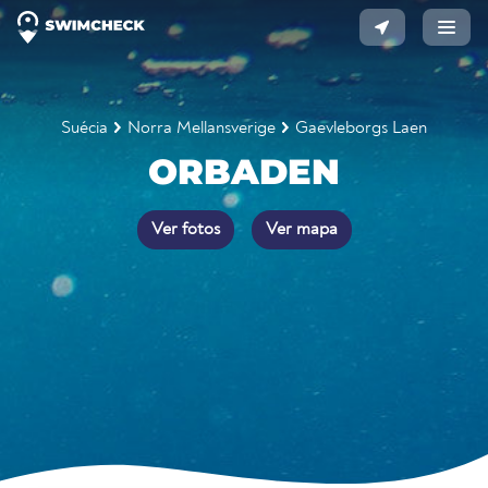
Suécia
Norra Mellansverige
Gaevleborgs Laen
ORBADEN
Ver fotos
Ver mapa