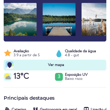
Avaliação
Qualidade da água
3.9 a partir de 5
4.8 - gut
Ver mapa
13°C
Exposição UV
3
Baixo risco
Principais destaques
Catering
Gastronomia em geral
Ligação de 