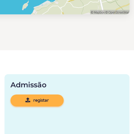
Admissão
registar