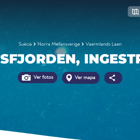
Suécia
Norra Mellansverige
Vaermlands Laen
SFJORDEN, INGES
Ver fotos
Ver mapa