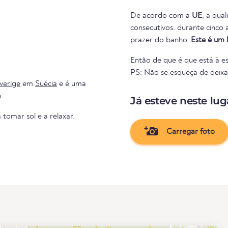
De acordo com a
UE
, a qua
consecutivos. durante cinco anos consecutivos. Portanto, nada se interpõe no caminho do
prazer do banho.
Este é um 
Então de que é que está à es
PS: Não se esqueça de deixar 
verige
em
Suécia
e é uma
n
.
Já esteve neste lug
 tomar sol e a relaxar.
Carregar foto