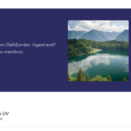
em Glafsfjorden, Ingestrand?
ros membros.
o UV
co